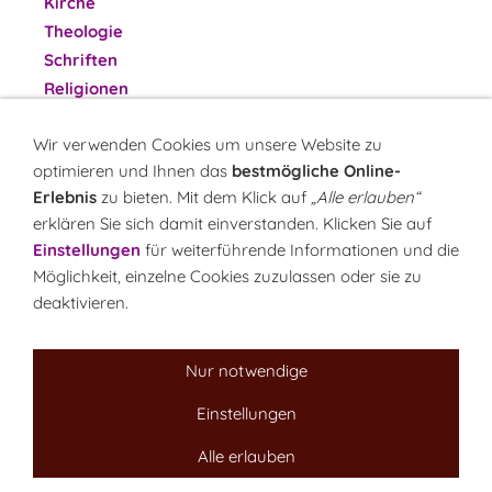
Kirche
Theologie
Schriften
Religionen
Themen
Wir verwenden Cookies um unsere Website zu
Downloads
optimieren und Ihnen das
bestmögliche Online-
Service
Erlebnis
zu bieten. Mit dem Klick auf
„Alle erlauben“
Skurriles
erklären Sie sich damit einverstanden. Klicken Sie auf
Suchen
Einstellungen
für weiterführende Informationen und die
Möglichkeit, einzelne Cookies zuzulassen oder sie zu
deaktivieren.
Nur notwendige
Einstellungen
Sitemap
NEWSletter
LINK-Hinweis
Disclaimer
Datenschutzerklärung
Über uns
Alle erlauben
Kontakt
Impressum
Cookies