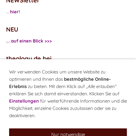
NEWSletter
...
hier!
NEU
... auf einen Blick >>>
theology.de bei
...
Facebook
Wir verwenden Cookies um unsere Website zu
...
Twitter
optimieren und Ihnen das
bestmögliche Online-
Erlebnis
zu bieten. Mit dem Klick auf
„Alle erlauben“
erklären Sie sich damit einverstanden. Klicken Sie auf
Monatsrätsel
Einstellungen
für weiterführende Informationen und die
Rätseln & Gewinnen!
Möglichkeit, einzelne Cookies zuzulassen oder sie zu
deaktivieren.
Seit 18.10.1999
Nur notwendige