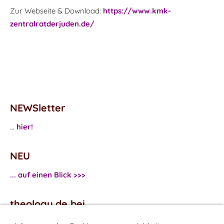
Zur Webseite & Download:
https://www.kmk-
zentralratderjuden.de/
NEWSletter
...
hier!
NEU
... auf einen Blick >>>
theology.de bei
...
Facebook