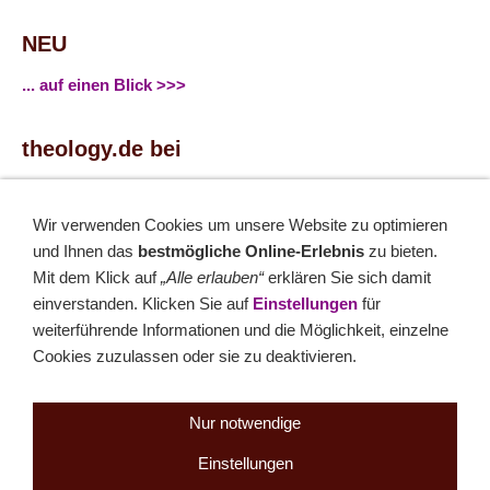
NEU
... auf einen Blick >>>
theology.de bei
...
Facebook
...
Twitter
Wir verwenden Cookies um unsere Website zu optimieren
und Ihnen das
bestmögliche Online-Erlebnis
zu bieten.
Monatsrätsel
Mit dem Klick auf
„Alle erlauben“
erklären Sie sich damit
einverstanden. Klicken Sie auf
Einstellungen
für
Rätseln & Gewinnen!
weiterführende Informationen und die Möglichkeit, einzelne
Cookies zuzulassen oder sie zu deaktivieren.
Seit 18.10.1999
Nur notwendige
Einstellungen
Sitemap
NEWSletter
LINK-Hinweis
Disclaimer