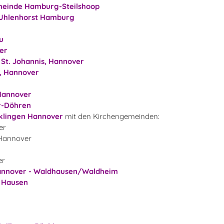
emeinde Hamburg-Steilshoop
-Uhlenhorst Hamburg
u
er
e St. Johannis, Hannover
, Hannover
 Hannover
r-Döhren
cklingen Hannover
mit den Kirchengemeinden:
er
 Hannover
er
Hannover - Waldhausen/Waldheim
s Hausen