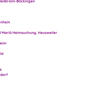
Heilbronn-Böckingen
enhein
d Mariä Heimsuchung, Heusweiler
heim
ld
e
ldorf