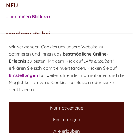
NEU
... auf einen Blick >>>
theology.de bei
...
Facebook
Wir verwenden Cookies um unsere Website zu
...
Twitter
optimieren und Ihnen das
bestmögliche Online-
Erlebnis
zu bieten. Mit dem Klick auf
„Alle erlauben“
erklären Sie sich damit einverstanden. Klicken Sie auf
Monatsrätsel
Einstellungen
für weiterführende Informationen und die
Rätseln & Gewinnen!
Möglichkeit, einzelne Cookies zuzulassen oder sie zu
deaktivieren.
Seit 18.10.1999
Nur notwendige
Einstellungen
Sitemap
NEWSletter
LINK-Hinweis
Disclaimer
Datenschutzerklärung
Über uns
Alle erlauben
Kontakt
Impressum
Cookies