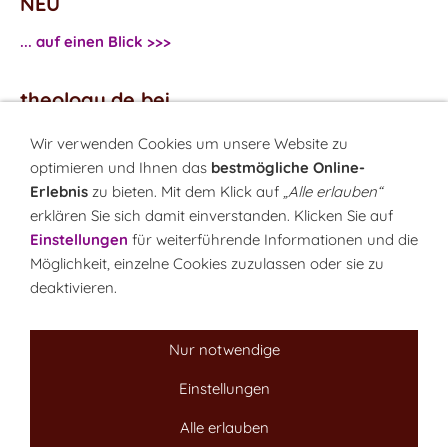
NEU
... auf einen Blick >>>
theology.de bei
...
Facebook
Wir verwenden Cookies um unsere Website zu
...
Twitter
optimieren und Ihnen das
bestmögliche Online-
Erlebnis
zu bieten. Mit dem Klick auf
„Alle erlauben“
erklären Sie sich damit einverstanden. Klicken Sie auf
Monatsrätsel
Einstellungen
für weiterführende Informationen und die
Rätseln & Gewinnen!
Möglichkeit, einzelne Cookies zuzulassen oder sie zu
deaktivieren.
Seit 18.10.1999
Nur notwendige
Einstellungen
Sitemap
NEWSletter
LINK-Hinweis
Disclaimer
Datenschutzerklärung
Über uns
Alle erlauben
Kontakt
Impressum
Cookies