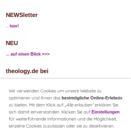
NEWSletter
...
hier!
NEU
... auf einen Blick >>>
theology.de bei
...
Facebook
...
Twitter
Wir verwenden Cookies um unsere Website zu
optimieren und Ihnen das
bestmögliche Online-Erlebnis
zu bieten. Mit dem Klick auf
„Alle erlauben“
erklären Sie
Monatsrätsel
sich damit einverstanden. Klicken Sie auf
Einstellungen
Rätseln & Gewinnen!
für weiterführende Informationen und die Möglichkeit,
einzelne Cookies zuzulassen oder sie zu deaktivieren.