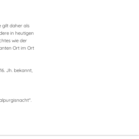
 gilt daher als
dere in heutigen
chtes wie der
anten Ort im Ort
6. Jh. bekannt,
alpurgisnacht".