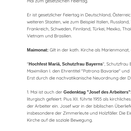
Mai zum gesetzlichen Feiertag.
Er ist gesetzlicher Feiertag in Deutschland, Österrei
weiteren Staaten, wie zum Beispiel Italien, Russland
Frankreich, Schweden, Finnland, Türkei, Mexiko, Tha
Vietnam und Brasilien.
Gilt in der kath. Kirche als Marienmonat,
Maimonat:
"
", Schutzfrau 
Hochfest Mariä, Schutzfrau Bayerns
Maximilian I. den Ehrentitel "Patrona Bavariae" und
Erst durch die nachvatikanische Neuordnung der Di
1. Mai ist auch der
Gedenktag "Josef des Arbeiters"
liturgisch gefeiert. Pius XII. führte 1955 als kirch
der Arbeiter ein. Josef war in der biblischen Überlie
insbesondere der Zimmerleute und Holzfäller. Die E
Kirche auf die soziale Bewegung.