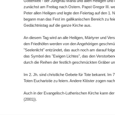
Götterwelt - der Jungfrau Maria und allen Heiligen und o
zunächst am Freitag nach Ostern. Papst Gregor III. weih
Peter allen Heiligen und legte den Feiertag auf den 1
begann man das Fest im gallikanischen Bereich zu fei
Gedächtnistag auf die ganze Kirche aus.
An diesem Tag wird an alle Heiligen, Märtyrer und Ver
den Friedhöfen werden von den Angehörigen geschmück
"Seelenlicht" entzündet, das auch noch am darauf fol
das Symbol des "Ewigen Lichtes", das den Verstorbenen
durch die Reihen der festlich geschmückten Gräber un
Im 2. Jh. sind christliche Gebete für Tote bekannt. Im 
Toten Eucharistie zu feiern. Andere Klöster zogen nach
Auch in der Evangelisch-Lutherischen Kirche kann der 
(2001)).