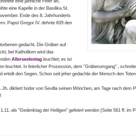
rdnete eine jährliche Feier an,
te eine Kapelle in der Basilika St.
. November. Ende des 8. Jahrhunderts
ern. Papst Gregor IV. dehnte 839 den
storbenen gedacht. Die Gräber auf
t, bei Katholiken wird das
genden
Allerseelentag
leuchtet; es ist
 leuchtet. In feierlicher Prozession, dem "Gräberumgang" , schreitet
d erteilt den Segen. Schon seit jeher gedachte der Mensch den Toten
7. Jh. diktiert Isidor von Sevilla seinen Mönchen, am Tage nach dem Pf
!
1.11. als "Gedenktag der Heiligen" gefeiert werden (Seite 561 ff. im