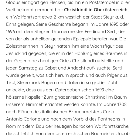
Globus einzigartigen Flecken, bis ihn ein Poststempel in aller
Welt bekannt gemacht hat:
Christkindl in Oberösterreich
,
ein Wallfahrtsort etwa 2 km westlich der Stadt Steyr a. d.
Enns gelegen. Seine Geschichte begann im Jahre 1695 oder
1696 mit dem Steyrer Thurnermeister Ferdinand Sertl, der
von der als unheilbar geltenden Epilepsie befallen war. Die
Zölestinerinnen in Steyr hatten ihm eine Wachsfigur des
Jesuskind gegeben, die er in der Höhlung eines Baumes in
der Gegend des heutigen Ortes Christkindl aufstellte und
jeden Samstag zu Gebet und Andacht auf- suchte. Sertl
wurde geheilt, was sich herum sprach und auch Pilger aus
Tirol, Steiermark Bayern und Italien in so großer Zahl
anlockte, dass aus den Opfergaben schon 1699 eine
hölzerne Kapelle "Zum gnadenreiche Christkindl im Baum
unserem Himmel" errichtet werden konnte. Im Jahre 1708
nach Plänen des italienischen Brauchmeisters Carlo
Antonio Carlone und nach dem Vorbild des Pantheons in
Rom mit dem Bau der heutigen barocken Wallfahrtskirche,
die schließlich von dem österreichischen Baumeister Jacob