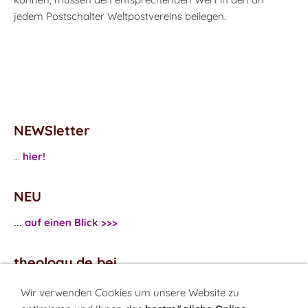
jedem Postschalter Weltpostvereins beilegen.
NEWSletter
...
hier!
NEU
... auf einen Blick >>>
theology.de bei
...
Facebook
Wir verwenden Cookies um unsere Website zu
...
Twitter