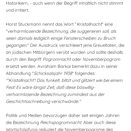
Historikern, - auch wenn der Begriff inhaltlich nicht stimmt
und irritiert.
Horst Stuckmann nennt das Wort "
Kristallnacht
" eine
"verharmlo
sende Bezeichnung, die suggerieren soll, als
seien damals lediglich einige Fensterscheiben zu Bruch
gegangen
." Der Ausdruck verschleiert jene Greueltaten, die
an jüdischen Mitbürgern verübt wurden und sollte deshalb
durch den Begriff
Pogromnacht
oder
Novemberpogrom
ersetzt werden. Avraham Barkai bemerkt dazu in seiner
Abhandlung "
Schicksalsjahr 1938
" folgendes:
"'Kristallnacht'! Das funkelt, blitzt und glitzert wie bei einem
Fest! Es wäre längst Zeit, daß diese böswillig-
verharmlosende Bezeichnung zumindest aus der
Geschichtsschreibung verschwände."
Politik und Medien bevorzugen daher seit einigen Jahren
die Bezeichnung
Reichspogromnacht
. Aber auch diese
Wortschöpfung reduziert die Novemberpogrome des