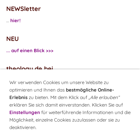
NEWSletter
...
hier!
NEU
... auf einen Blick >>>
theology.de bei
...
Facebook
Wir verwenden Cookies um unsere Website zu
...
Twitter
optimieren und Ihnen das
bestmögliche Online-
Erlebnis
zu bieten. Mit dem Klick auf
„Alle erlauben“
erklären Sie sich damit einverstanden. Klicken Sie auf
Monatsrätsel
Einstellungen
für weiterführende Informationen und die
Rätseln & Gewinnen!
Möglichkeit, einzelne Cookies zuzulassen oder sie zu
deaktivieren.
Seit 18.10.1999