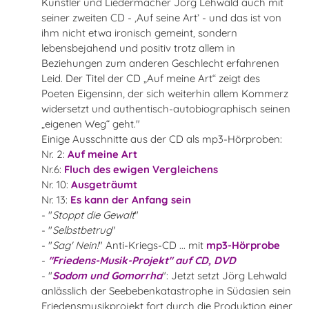
Künstler und Liedermacher Jörg Lehwald auch mit
seiner zweiten CD - ‚Auf seine Art’ - und das ist von
ihm nicht etwa ironisch gemeint, sondern
lebensbejahend und positiv trotz allem in
Beziehungen zum anderen Geschlecht erfahrenen
Leid. Der Titel der CD „Auf meine Art“ zeigt des
Poeten Eigensinn, der sich weiterhin allem Kommerz
widersetzt und authentisch-autobiographisch seinen
„eigenen Weg“ geht."
Einige Ausschnitte aus der CD als mp3-Hörproben:
Nr. 2:
Auf meine Art
Nr.6:
Fluch des ewigen Vergleichens
Nr. 10:
Ausgeträumt
Nr. 13:
Es kann der Anfang sein
- "
Stoppt die Gewalt
"
- "
Selbstbetrug
"
- "
Sag' Nein!
" Anti-Kriegs-CD ... mit
mp3-Hörprobe
-
"Friedens-Musik-Projekt" auf CD, DVD
-
"
Sodom und Gomorrha
": Jetzt setzt Jörg Lehwald
anlässlich der Seebebenkatastrophe in Südasien sein
Friedensmusikprojekt fort durch die Produktion einer