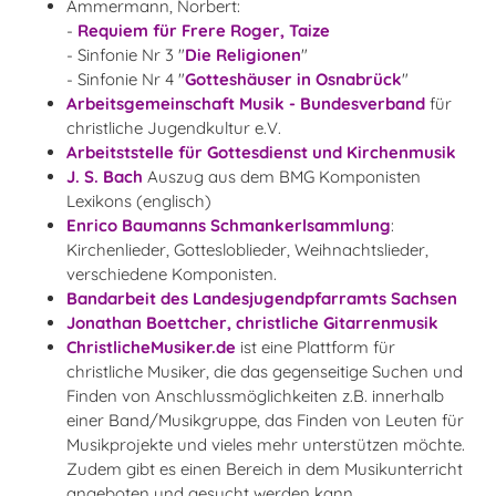
Ammermann, Norbert:
-
Requiem für Frere Roger, Taize
- Sinfonie Nr 3 "
Die Religionen
"
- Sinfonie Nr 4 "
Gotteshäuser in Osnabrück
"
Arbeitsgemeinschaft Musik - Bundesverband
für
christliche Jugendkultur e.V.
Arbeitststelle für Gottesdienst und Kirchenmusik
J. S. Bach
Auszug aus dem BMG Komponisten
Lexikons (englisch)
Enrico Baumanns Schmankerlsammlung
:
Kirchenlieder, Gottesloblieder, Weihnachtslieder,
verschiedene Komponisten.
Bandarbeit des Landesjugendpfarramts Sachsen
Jonathan Boettcher, christliche Gitarrenmusik
ChristlicheMusiker.de
ist eine Plattform für
christliche Musiker, die das gegenseitige Suchen und
Finden von Anschlussmöglichkeiten z.B. innerhalb
einer Band/Musikgruppe, das Finden von Leuten für
Musikprojekte und vieles mehr unterstützen möchte.
Zudem gibt es einen Bereich in dem Musikunterricht
angeboten und gesucht werden kann.