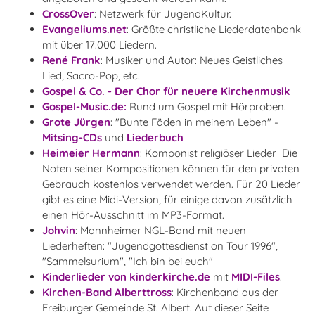
CrossOver
: Netzwerk für JugendKultur.
Evangeliums.net
: Größte christliche Liederdatenbank
mit über 17.000 Liedern.
René Frank
: Musiker und Autor: Neues Geistliches
Lied, Sacro-Pop, etc.
Gospel & Co. - Der Chor für neuere Kirchenmusik
Gospel-Music.de:
Rund um Gospel mit Hörproben.
Grote Jürgen
: "Bunte Fäden in meinem Leben" -
Mitsing-CDs
und
Liederbuch
Heimeier Hermann
: Komponist religiöser Lieder Die
Noten seiner Kompositionen können für den privaten
Gebrauch kostenlos verwendet werden. Für 20 Lieder
gibt es eine Midi-Version, für einige davon zusätzlich
einen Hör-Ausschnitt im MP3-Format.
Johvin
: Mannheimer NGL-Band mit neuen
Liederheften: "Jugendgottesdienst on Tour 1996",
"Sammelsurium", "Ich bin bei euch"
Kinderlieder von kinderkirche.de
mit
MIDI-Files
.
Kirchen-Band Alberttross
: Kirchenband aus der
Freiburger Gemeinde St. Albert. Auf dieser Seite