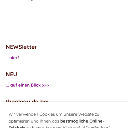
NEWSletter
...
hier!
NEU
... auf einen Blick >>>
theology.de bei
...
Facebook
Wir verwenden Cookies um unsere Website zu
...
Twitter
optimieren und Ihnen das
bestmögliche Online-
Erlebnis
zu bieten. Mit dem Klick auf
„Alle erlauben“