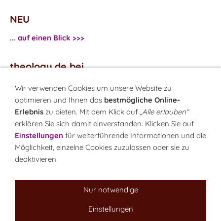
NEU
... auf einen Blick >>>
theology.de bei
...
Facebook
Wir verwenden Cookies um unsere Website zu
...
Twitter
optimieren und Ihnen das
bestmögliche Online-
Erlebnis
zu bieten. Mit dem Klick auf
„Alle erlauben“
erklären Sie sich damit einverstanden. Klicken Sie auf
Monatsrätsel
Einstellungen
für weiterführende Informationen und die
Rätseln & Gewinnen!
Möglichkeit, einzelne Cookies zuzulassen oder sie zu
deaktivieren.
Seit 18.10.1999
Nur notwendige
Einstellungen
Sitemap
NEWSletter
LINK-Hinweis
Disclaimer