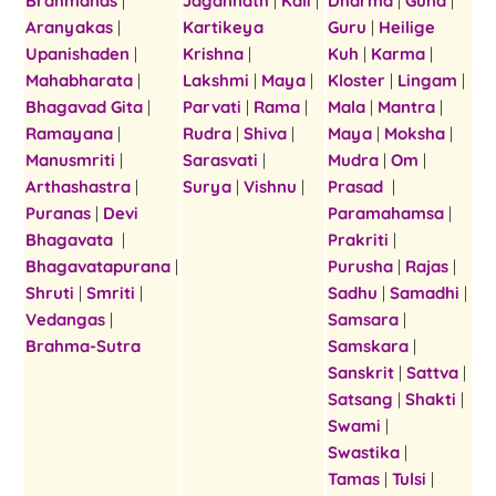
Brahmanas
|
Jagannath
|
Kali
|
Dharma
|
Guna
|
Aranyakas
|
Kartikeya
Guru
|
Heilige
Upanishaden
|
Krishna
|
Kuh
|
Karma
|
Mahabharata
|
Lakshmi
|
Maya
|
Kloster
|
Lingam
|
Bhagavad Gita
|
Parvati
|
Rama
|
Mala
|
Mantra
|
Ramayana
|
Rudra
|
Shiva
|
Maya
|
Moksha
|
Manusmriti
|
Sarasvati
|
Mudra
|
Om
|
Arthashastra
|
Surya
|
Vishnu
|
Prasad
|
Puranas
|
Devi
Paramahamsa
|
Bhagavata
|
Prakriti
|
Bhagavatapurana
|
Purusha
|
Rajas
|
Shruti
|
Smriti
|
Sadhu
|
Samadhi
|
Vedangas
|
Samsara
|
Brahma-Sutra
Samskara
|
Sanskrit
|
Sattva
|
Satsang
|
Shakti
|
Swami
|
Swastika
|
Tamas
|
Tulsi
|