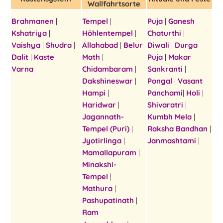
Wallfahrtsorte
Brahmanen
|
Tempel
|
Puja
|
Ganesh
Kshatriya
|
Höhlentempel
|
Chaturthi
|
Vaishya
|
Shudra
|
Allahabad
|
Belur
Diwali
|
Durga
Dalit
|
Kaste
|
Math
|
Puja
|
Makar
Varna
Chidambaram
|
Sankranti
|
Dakshineswar
|
Pongal
|
Vasant
Hampi
|
Panchami
|
Holi
|
Haridwar
|
Shivaratri
|
Jagannath-
Kumbh Mela
|
Tempel (Puri)
|
Raksha Bandhan
|
Jyotirlinga
|
Janmashtami
|
Mamallapuram
|
Minakshi-
Tempel
|
Mathura
|
Pashupatinath
|
Ram