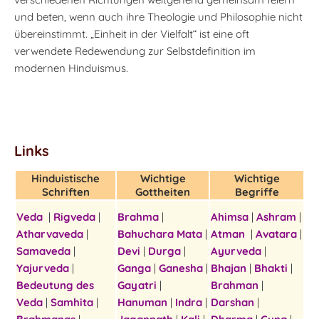
und beten, wenn auch ihre Theologie und Philosophie nicht
übereinstimmt. „Einheit in der Vielfalt“ ist eine oft
verwendete Redewendung zur Selbstdefinition im
modernen Hinduismus.
Links
Hinduistische
Wichtige
Wichtige
Schriften
Gottheiten
Begriffe
Veda
|
Rigveda
|
Brahma
|
Ahimsa
|
Ashram
|
Atharvaveda
|
Bahuchara Mata
|
Atman
|
Avatara
|
Samaveda
|
Devi
|
Durga
|
Ayurveda
|
Yajurveda
|
Ganga
|
Ganesha
|
Bhajan
|
Bhakti
|
Bedeutung des
Gayatri
|
Brahman
|
Veda
|
Samhita
|
Hanuman
|
Indra
|
Darshan
|