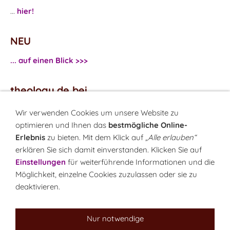
...
hier!
NEU
... auf einen Blick >>>
theology.de bei
...
Facebook
Wir verwenden Cookies um unsere Website zu
...
Twitter
optimieren und Ihnen das
bestmögliche Online-
Erlebnis
zu bieten. Mit dem Klick auf
„Alle erlauben“
erklären Sie sich damit einverstanden. Klicken Sie auf
Monatsrätsel
Einstellungen
für weiterführende Informationen und die
Rätseln & Gewinnen!
Möglichkeit, einzelne Cookies zuzulassen oder sie zu
deaktivieren.
Seit 18.10.1999
Nur notwendige