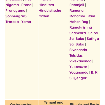
Niyama
|
Prana
|
Hindutva
|
Patanjali
|
Pranayama
|
Hinduistische
Ramana
Sonnengruß
|
Orden
Maharshi
|
Ram
Trataka
|
Yama
Mohan Roy
|
Ramakrishna
|
Shankara
|
Shirdi
Sai Baba
|
Sathya
Sai Baba
|
Sivananda
|
Tulsidas
|
Vivekananda
|
Yukteswar
|
Yogananda
|
B. K.
S. Iyengar
Tempel und
Kastensystem
Rituale und Feste