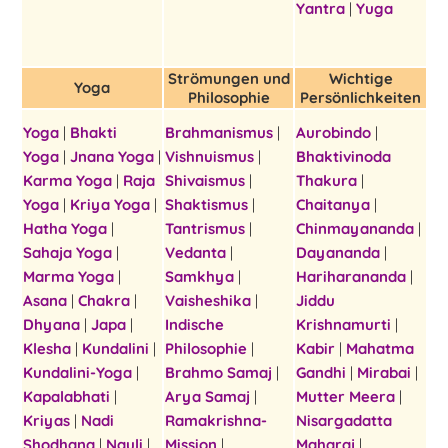
Yantra
|
Yuga
Strömungen und
Wichtige
Yoga
Philosophie
Persönlichkeiten
Yoga
|
Bhakti
Brahmanismus
|
Aurobindo
|
Yoga
|
Jnana Yoga
|
Vishnuismus
|
Bhaktivinoda
Karma Yoga
|
Raja
Shivaismus
|
Thakura
|
Yoga
|
Kriya Yoga
|
Shaktismus
|
Chaitanya
|
Hatha Yoga
|
Tantrismus
|
Chinmayananda
|
Sahaja Yoga
|
Vedanta
|
Dayananda
|
Marma Yoga
|
Samkhya
|
Hariharananda
|
Asana
|
Chakra
|
Vaisheshika
|
Jiddu
Dhyana
|
Japa
|
Indische
Krishnamurti
|
Klesha
|
Kundalini
|
Philosophie
|
Kabir
|
Mahatma
Kundalini-Yoga
|
Brahmo Samaj
|
Gandhi
|
Mirabai
|
Kapalabhati
|
Arya Samaj
|
Mutter Meera
|
Kriyas
|
Nadi
Ramakrishna-
Nisargadatta
Shodhana
|
Nauli
|
Mission
|
Maharaj
|