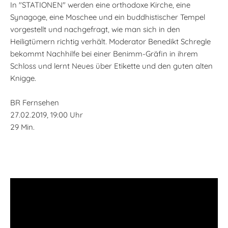
In "STATIONEN" werden eine orthodoxe Kirche, eine
Synagoge, eine Moschee und ein buddhistischer Tempel
vorgestellt und nachgefragt, wie man sich in den
Heiligtümern richtig verhält. Moderator Benedikt Schregle
bekommt Nachhilfe bei einer Benimm-Gräfin in ihrem
Schloss und lernt Neues über Etikette und den guten alten
Knigge.
BR Fernsehen
27.02.2019, 19:00 Uhr
29 Min.