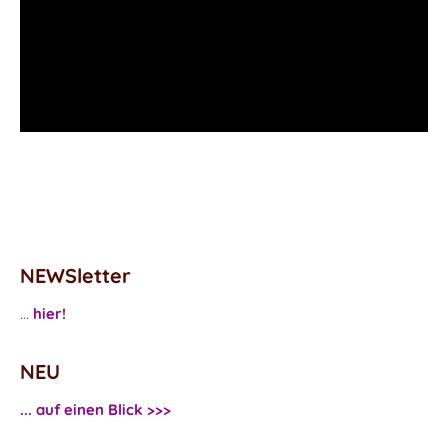
NEWSletter
...
hier!
NEU
... auf einen Blick >>>