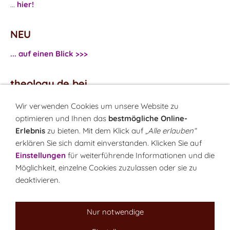
...
hier!
NEU
... auf einen Blick >>>
theology.de bei
...
Facebook
Wir verwenden Cookies um unsere Website zu
...
Twitter
optimieren und Ihnen das
bestmögliche Online-
Erlebnis
zu bieten. Mit dem Klick auf
„Alle erlauben“
erklären Sie sich damit einverstanden. Klicken Sie auf
Monatsrätsel
Einstellungen
für weiterführende Informationen und die
Rätseln & Gewinnen!
Möglichkeit, einzelne Cookies zuzulassen oder sie zu
deaktivieren.
Seit 18.10.1999
Nur notwendige