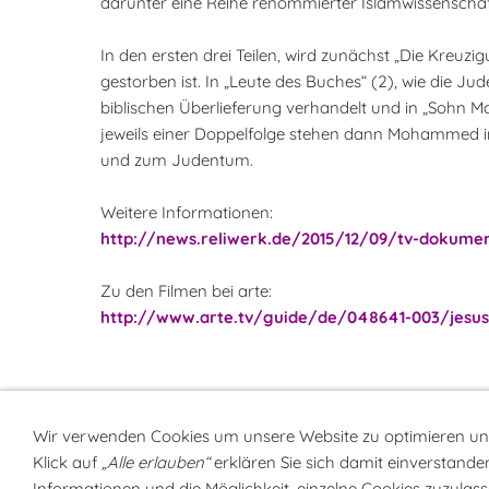
darunter eine Reihe renommierter Islamwissenschaf
In den ersten drei Teilen, wird zunächst „Die Kreuz
gestorben ist. In „Leute des Buches“ (2), wie die 
biblischen Überlieferung verhandelt und in „Sohn Mar
jeweils einer Doppelfolge stehen dann Mohammed i
und zum Judentum.
Weitere Informationen:
http://news.reliwerk.de/2015/12/09/tv-dokumen
Zu den Filmen bei arte:
http://www.arte.tv/guide/de/048641-003/jesus-
Wir verwenden Cookies um unsere Website zu optimieren u
Klick auf
„Alle erlauben“
erklären Sie sich damit einverstanden
Sitemap
NEWSlette
Informationen und die Möglichkeit, einzelne Cookies zuzulasse