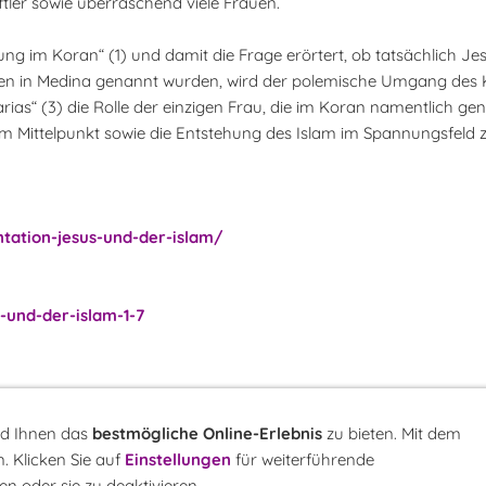
tler sowie überraschend viele Frauen.
igung im Koran“ (1) und damit die Frage erörtert, ob tatsächlich J
Juden in Medina genannt wurden, wird der polemische Umgang des 
ias“ (3) die Rolle der einzigen Frau, die im Koran namentlich gen
m Mittelpunkt sowie die Entstehung des Islam im Spannungsfeld 
tation-jesus-und-der-islam/
und-der-islam-1-7
nd Ihnen das
bestmögliche Online-Erlebnis
zu bieten. Mit dem
. Klicken Sie auf
Einstellungen
für weiterführende
r
LINK-Hinweis
Disclaimer
Datenschutzerklärung
Über uns
Kontakt
n oder sie zu deaktivieren.