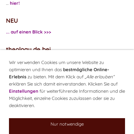
...
hier!
NEU
... auf einen Blick >>>
theology.de bei
...
Facebook
Wir verwenden Cookies um unsere Website zu
...
Twitter
optimieren und Ihnen das
bestmögliche Online-
Erlebnis
zu bieten. Mit dem Klick auf
„Alle erlauben“
erklären Sie sich damit einverstanden. Klicken Sie auf
Monatsrätsel
Einstellungen
für weiterführende Informationen und die
Rätseln & Gewinnen!
Möglichkeit, einzelne Cookies zuzulassen oder sie zu
deaktivieren.
Seit 18.10.1999
Nur notwendige