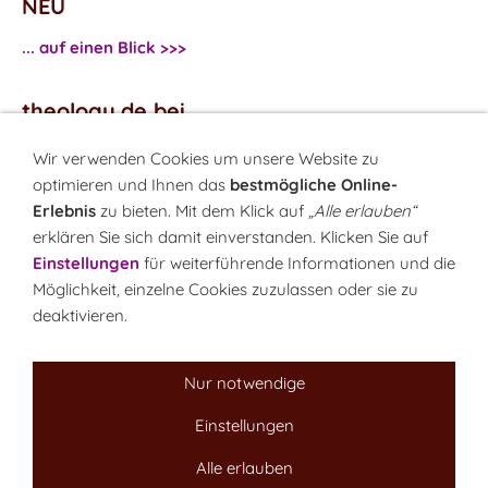
NEU
... auf einen Blick >>>
theology.de bei
...
Facebook
Wir verwenden Cookies um unsere Website zu
...
Twitter
optimieren und Ihnen das
bestmögliche Online-
Erlebnis
zu bieten. Mit dem Klick auf
„Alle erlauben“
erklären Sie sich damit einverstanden. Klicken Sie auf
Monatsrätsel
Einstellungen
für weiterführende Informationen und die
Rätseln & Gewinnen!
Möglichkeit, einzelne Cookies zuzulassen oder sie zu
deaktivieren.
Seit 18.10.1999
Nur notwendige
Einstellungen
Sitemap
NEWSletter
LINK-Hinweis
Disclaimer
Alle erlauben
Datenschutzerklärung
Über uns
Kontakt
Impressum
Cookies