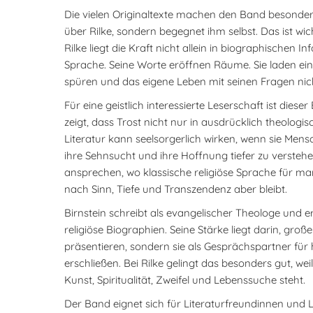
Die vielen Originaltexte machen den Band besonders
über Rilke, sondern begegnet ihm selbst. Das ist wic
Rilke liegt die Kraft nicht allein in biographischen 
Sprache. Seine Worte eröffnen Räume. Sie laden ein
spüren und das eigene Leben mit seinen Fragen nic
Für eine geistlich interessierte Leserschaft ist die
zeigt, dass Trost nicht nur in ausdrücklich theolog
Literatur kann seelsorgerlich wirken, wenn sie Mensche
ihre Sehnsucht und ihre Hoffnung tiefer zu versteh
ansprechen, wo klassische religiöse Sprache für ma
nach Sinn, Tiefe und Transzendenz aber bleibt.
Birnstein schreibt als evangelischer Theologe und e
religiöse Biographien. Seine Stärke liegt darin, große
präsentieren, sondern sie als Gesprächspartner für
erschließen. Bei Rilke gelingt das besonders gut, wei
Kunst, Spiritualität, Zweifel und Lebenssuche steht.
Der Band eignet sich für Literaturfreundinnen und 