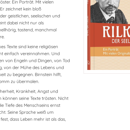
öster. Ein Porträt. Mit vielen
 Er zeichnet kein bloß
der geistlichen, seelischen und
int dabei nicht nur als
 hellhörig, tastend, manchmal
re.
s Texte sind keine religiösen
cht einfach vereinnahmen. Und
echen von Engeln und Dingen, von Tod
, von der Mühe des Lebens und
t zu begegnen. Birnstein hilft,
fromm zu übermalen.
cherheit, Krankheit, Angst und
m können seine Texte trösten. Nicht
die Tiefe des Menschseins ernst
nicht. Seine Sprache weiß um
st, dass Leben mehr ist als das,