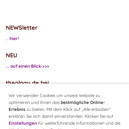
NEWSletter
...
hier!
NEU
... auf einen Blick >>>
theology.de bei
...
Facebook
Wir verwenden Cookies um unsere Website zu
...
Twitter
optimieren und Ihnen das
bestmögliche Online-
Erlebnis
zu bieten. Mit dem Klick auf
„Alle erlauben“
erklären Sie sich damit einverstanden. Klicken Sie auf
Monatsrätsel
Einstellungen
für weiterführende Informationen und die
Rätseln & Gewinnen!