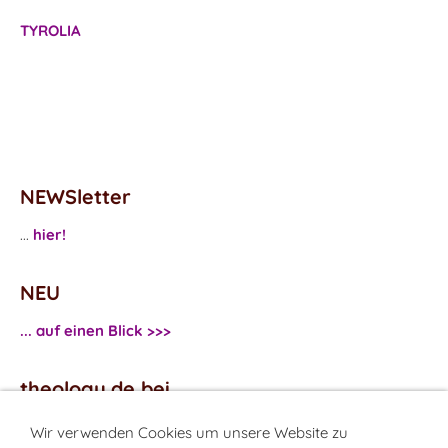
TYROLIA
NEWSletter
...
hier!
NEU
... auf einen Blick >>>
theology.de bei
...
Facebook
Wir verwenden Cookies um unsere Website zu