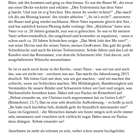
Büro, sah ihn kommen und ging zu ihm hinaus. Es war der Bauer M., der etwa
aus einer Decke wickelte und erklärte: „Den Toilettensitz hat dein Vater
g’macht. Und nun ist er g’brochen. Den musst du wieder richten!“ „Das mach‘
ich dir, am Montag kannst‘ ihn wieder abholen.“ „So ist’s recht!“, antwortete
der Bauer und ging wieder nachhause. Mein Vater reparierte gleich den Sitz, -
und hat natürlich keinen Pfennig dafür verlangt. Den „Holzthron“ hatte sein
Vater vor ca. 20 Jahren gemacht, nun war er gebrochen. So war es für meinen
Vater selbstverständlich, ihn umgehend und kostenfrei zu reparieren, - wenn e
schon nach ca. 20 Jahren Schwächen zeigte. „Das Werk lobt den Me ister!“, -
war seine Devise und die seines Vaters, meines Großvaters. Das galt für große
Schreibtische und auch für kleine Toilettensitze. Solide Arbeit und das Lob de
Kunden sind das Renommee, von dem die Schreinerei lebt. Und davon, sich
ausgefalleneren Wünsche anzunehmen.
So ist es auch noch heute in der Kirche,- unser Taten – was wir tun und auch
das, was wir nicht tun – zeichnen uns aus. Das macht die Jahreslosung 2015
deutlich: Wir loben Gott mit dem, was wir gut machen, - und wir machen ihn
schlecht, wenn wir Schlechtes machen. Mit Mildtätigkeit, Barmherzigkeit un
Verständnis für unsere Brüder und Schwestern loben wir Gott und zeigen, was
Nächstenliebe bewirken kann. Daher ruft uns Paulus im Römerbrief auf:
„Nehmt einander an, wie Christus euch angenommen hat zu Gottes Lob!“
(Römerbrief, 15,7). Das ist eine sehr deutliche Aufforderung, – es heißt ja nich
„Ihr habt euch furchtbar lieb, deshalb geht ihr freundlich miteinander um!“
Ganz im Gegenteil, - die Menschen damals wie heute mögen sich nicht immer
sehr, misstrauen und verachten sich vielleicht sogar. Daher muss sie Paulus
dazu drängen:
Nehmt einander an!
Annehmen ist mehr als tolerant zu sein, wobei schon unsere hochgelobte