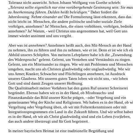
Toleranz nicht ausreicht. Schon Johann Wolfgang von Goethe schrieb:
„
Toleranz sollte eigentlich nur eine vorübergehende Gesinnung sein: Sie mus
zu Anerkennung führen. Dulden heißt beleidigen
.“ Daher fordert die
Jahreslosung:
Nehmt einander an!
Die Formulierung lässt erkennen, dass das
nicht leicht ist. Menschen, die andere politische und/oder soziale Ziele
verfolgen, annehmen? Ja! Menschen, die einen verhöhnen, verfolgen, bedroh
annehmen? Ja! Warum, - weil Christus uns angenommen hat, weil Gott uns
immer wieder annimmt und uns vergibt.
Aber was ist
annehmen
? Annehmen heißt auch, den Mit-Mensch an der Hand
zu nehmen, ihn zu führen und ihn zu nehmen, wie er ist. Denn er ist wie ich ei
Abbild unseres Schöpfers. Von meinem Lehrpfarrer habe ich die „Zuwendung
des Widerspruchs“ gelernt. Gelernt, um Verstehen und Verständnis zu ringen.
Gelernt, um ein Miteinander zu ringen. Wie wir mit Problemen und Menschen
umgehen, macht uns als Christen glaubwürdig oder unglaubwürdig. Wie wir
uns Armer, Kranker, Schwacher und Flüchtlingen annehmen, ist Ausdruck
unseres Glaubens. Mit unseren guten Taten loben wir nicht uns, - wir loben
Gott und sind damit Zeugen unserer Hoffnung.
Die Qualitätsarbeit meiner Vorfahren hat den guten Ruf unserer Schreinerei
begründet. Ebenso haben wir es in der Hand, ob Missbrauchs- und
Finanzskandale das Bild unserer Kirche prägen, - oder Vergebung und ein
gemeinsamer Weg der Kirche und Religionen. Wir haben es in der Hand, ob w
Vergeltung oder Vergebung üben, ob wir mit Foltererkenntnissen oder mit
Integrationsprogrammen ein Land in die Zukunft führen. Und wir selbst habe
es in der Hand, ob wir als Christ glaubwürdig sind und ein Leben (vor)leben,
das auch andere überzeugt und für Gott begeistert.
In meiner bayrischen Heimat ist eine traditionelle Begrüßung und