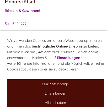
Monatsrätsel
Rätseln & Gewinnen!
Seit 18.10.1999
Wir verwenden Cookies um unsere Website zu optimieren
Sitemap
NEWSletter
LINK-Hinweis
Disclaimer
und Ihnen das
bestmögliche Online-Erlebnis
zu bieten.
Datenschutzerklärung
Über uns
Kontakt
Impressum
Cookies
Mit dem Klick auf
„Alle erlauben“
erklären Sie sich damit
einverstanden. Klicken Sie auf
Einstellungen
für
weiterführende Informationen und die Möglichkeit, einzelne
Cookies zuzulassen oder sie zu deaktivieren.
Nur notwendige
Einstellungen
Alle erlauben