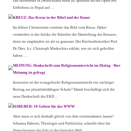
Die Hilfswerke in Deutschland rufen zu Spenden für die Opfer des
Erdbebens in Nepal auf. ...
KREUZ: Das Kreuz in der Bibel und der Kunst
Im frühen Christentum verstörte das Bild vom Kreuz. Daher
vermieden in der Antike die Künstler die Darstellung des Kreuzes,
denn sie empfanden sie als zu grausam. Der Kirchenhistoriker Prof.
Dr. Dres. h.c. Christoph Markschies erklärt, wie sie sich geholfen
haben. ...
MEINUNG: Denkschrift zum Religionsunterricht im Dialog - Ihre
Meinung ist gefragt
Inwieweit ist der evangelische Religionsunterricht ein wichtiger
Beitrag zur pluralitätsfähigen Schule? Damit beschäftigt sich die
neue Denkschrift der EKD ...
HABERER: 10 Gebote für das WWW
Aber muss er sich deshalb gleich von ihm vereinnahmen lassen?
Johanna Haberer, Theologin und Publizistin, schreibt über die
Versuchungen des Ichs in der digitalen Welt, ...