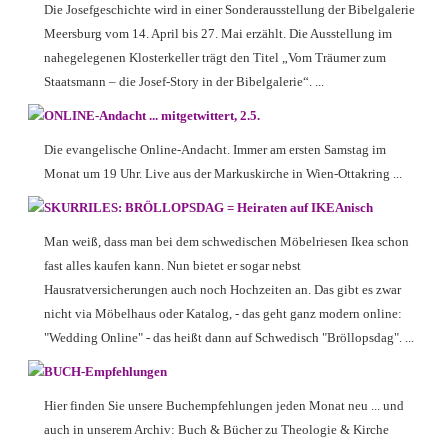
Die Josefgeschichte wird in einer Sonderausstellung der Bibelgalerie
Meersburg vom 14. April bis 27. Mai erzählt. Die Ausstellung im
nahegelegenen Klosterkeller trägt den Titel „Vom Träumer zum
Staatsmann – die Josef-Story in der Bibelgalerie“. ...
ONLINE-Andacht ... mitgetwittert, 2.5.
Die evangelische Online-Andacht. Immer am ersten Samstag im
Monat um 19 Uhr. Live aus der Markuskirche in Wien-Ottakring ...
SKURRILES: BRÖLLOPSDAG = Heiraten auf IKEAnisch
Man weiß, dass man bei dem schwedischen Möbelriesen Ikea schon
fast alles kaufen kann. Nun bietet er sogar nebst
Hausratversicherungen auch noch Hochzeiten an. Das gibt es zwar
nicht via Möbelhaus oder Katalog, - das geht ganz modern online:
"Wedding Online" - das heißt dann auf Schwedisch "Bröllopsdag". ...
BUCH-Empfehlungen
Hier finden Sie unsere Buchempfehlungen jeden Monat neu ... und
auch in unserem Archiv: Buch & Bücher zu Theologie & Kirche