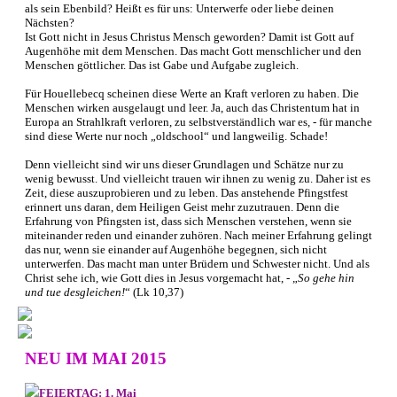
als sein Ebenbild? Heißt es für uns: Unterwerfe oder liebe deinen
Nächsten?
Ist Gott nicht in Jesus Christus Mensch geworden? Damit ist Gott auf
Augenhöhe mit dem Menschen. Das macht Gott menschlicher und den
Menschen göttlicher. Das ist Gabe und Aufgabe zugleich.
Für Houellebecq scheinen diese Werte an Kraft verloren zu haben. Die
Menschen wirken ausgelaugt und leer. Ja, auch das Christentum hat in
Europa an Strahlkraft verloren, zu selbstverständlich war es, - für manche
sind diese Werte nur noch „oldschool“ und langweilig. Schade!
Denn vielleicht sind wir uns dieser Grundlagen und Schätze nur zu
wenig bewusst. Und vielleicht trauen wir ihnen zu wenig zu. Daher ist es
Zeit, diese auszuprobieren und zu leben. Das anstehende Pfingstfest
erinnert uns daran, dem Heiligen Geist mehr zuzutrauen. Denn die
Erfahrung von Pfingsten ist, dass sich Menschen verstehen, wenn sie
miteinander reden und einander zuhören. Nach meiner Erfahrung gelingt
das nur, wenn sie einander auf Augenhöhe begegnen, sich nicht
unterwerfen. Das macht man unter Brüdern und Schwester nicht. Und als
Christ sehe ich, wie Gott dies in Jesus vorgemacht hat, - „
So gehe hin
und tue desgleichen!
“ (Lk 10,37)
NEU IM MAI 2015
FEIERTAG: 1. Mai