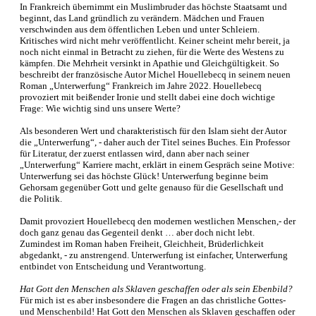
In Frankreich übernimmt ein Muslimbruder das höchste Staatsamt und
beginnt, das Land gründlich zu verändern. Mädchen und Frauen
verschwinden aus dem öffentlichen Leben und unter Schleiern.
Kritisches wird nicht mehr veröffentlicht. Keiner scheint mehr bereit, ja
noch nicht einmal in Betracht zu ziehen, für die Werte des Westens zu
kämpfen. Die Mehrheit versinkt in Apathie und Gleichgültigkeit. So
beschreibt der französische Autor Michel Houellebecq in seinem neuen
Roman „Unterwerfung“ Frankreich im Jahre 2022. Houellebecq
provoziert mit beißender Ironie und stellt dabei eine doch wichtige
Frage: Wie wichtig sind uns unsere Werte?
Als besonderen Wert und charakteristisch für den Islam sieht der Autor
die „Unterwerfung“, - daher auch der Titel seines Buches. Ein Professor
für Literatur, der zuerst entlassen wird, dann aber nach seiner
„Unterwerfung“ Karriere macht, erklärt in einem Gespräch seine Motive:
Unterwerfung sei das höchste Glück! Unterwerfung beginne beim
Gehorsam gegenüber Gott und gelte genauso für die Gesellschaft und
die Politik.
Damit provoziert Houellebecq den modernen westlichen Menschen,- der
doch ganz genau das Gegenteil denkt … aber doch nicht lebt.
Zumindest im Roman haben Freiheit, Gleichheit, Brüderlichkeit
abgedankt, - zu anstrengend. Unterwerfung ist einfacher, Unterwerfung
entbindet von Entscheidung und Verantwortung.
Hat Gott den Menschen als Sklaven geschaffen oder als sein Ebenbild?
Für mich ist es aber insbesondere die Fragen an das christliche Gottes-
und Menschenbild! Hat Gott den Menschen als Sklaven geschaffen oder