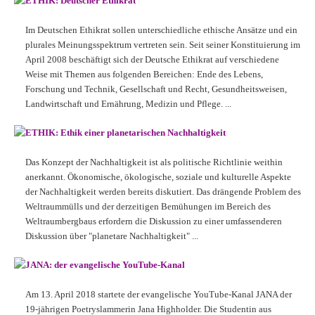
ETHIK: Deutscher Ethikrat
Im Deutschen Ethikrat sollen unterschiedliche ethische Ansätze und ein
plurales Meinungsspektrum vertreten sein. Seit seiner Konstituierung im
April 2008 beschäftigt sich der Deutsche Ethikrat auf verschiedene
Weise mit Themen aus folgenden Bereichen: Ende des Lebens,
Forschung und Technik, Gesellschaft und Recht, Gesundheitsweisen,
Landwirtschaft und Ernährung, Medizin und Pflege. ...
ETHIK: Ethik einer planetarischen Nachhaltigkeit
Das Konzept der Nachhaltigkeit ist als politische Richtlinie weithin
anerkannt. Ökonomische, ökologische, soziale und kulturelle Aspekte
der Nachhaltigkeit werden bereits diskutiert. Das drängende Problem des
Weltraummülls und der derzeitigen Bemühungen im Bereich des
Weltraumbergbaus erfordern die Diskussion zu einer umfassenderen
Diskussion über "planetare Nachhaltigkeit" ...
JANA: der evangelische YouTube-Kanal
Am 13. April 2018 startete der evangelische YouTube-Kanal JANA der
19-jährigen Poetryslammerin Jana Highholder. Die Studentin aus