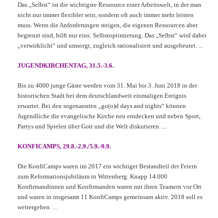
Das „Selbst“ ist die wichtigste Ressource einer Arbeitswelt, in der man
nicht nur immer flexibler sein, sondern oft auch immer mehr leisten
muss. Wenn die Anforderungen steigen, die eigenen Ressourcen aber
begrenzt sind, hilft nur eins: Selbstoptimierung. Das „Selbst“ wird dabei
„verwirklicht“ und umsorgt, zugleich rationalisiert und ausgebeutet. ...
JUGENDKIRCHENTAG, 31.5.-3.6.
Bis zu 4000 junge Gäste werden vom 31. Mai bis 3. Juni 2018 in der
historischen Stadt bei dem deutschlandweit einmaligen Ereignis
erwartet. Bei den sogenannten „go(o)d days and nights“ können
Jugendliche die evangelische Kirche neu entdecken und neben Sport,
Partys und Spielen über Gott und die Welt diskutieren. ...
KONFICAMPS, 29.8.-2.9./5.9.-9.9.
Die KonfiCamps waren im 2017 ein wichtiger Bestandteil der Feiern
zum Reformationsjubiläum in Wittenberg. Knapp 14.000
Konfirmandinnen und Konfirmanden waren mit ihren Teamern vor Ort
und waren in insgesamt 11 KonfiCamps gemeinsam aktiv. 2018 soll es
weitergehen. ...