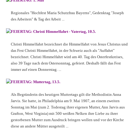
FEIERTAG: 1. Mai
Regionales "Hochfest Maria Schutzfrau Bayerns", Gedenktag "Joseph
des Arbeiters" & Tag der Arbeit ...
FEIERTAG: Christi Himmelfahrt - Vatertag, 10.5.
Christi Himmelfahrt bezeichnet die Himmelfahrt von Jesus Christus und
das Fest Christi Himmelfahrt, in der Schweiz auch als "Auffahrt"
bezeichnet. Christi Himmelfahrt wird am 40. Tag des Osterfestkreises,
also 39 Tage nach dem Ostersonntag, gefeiert. Deshalb fällt das Fest
immer auf einen Donnerstag. ...
FEIERTAG: Muttertag, 13.5.
Als Begründerin des heutigen Muttertags gilt die Methodistin Anna
Jarvis. Sie hatte, in Philadelphia am 9. Mai 1907, an einem zweiten
Sonntag im Mai (zum 2. Todestag ihrer eigenen Mutter, Ann Jarvis aus
Grafton, West Virginia) mit 500 weißen Nelken ihre Liebe zu ihrer
gestorbenen Mutter zum Ausdruck bringen wollen und vor der Kirche
diese an andere Mütter ausgeteilt ...