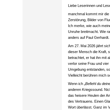
Liebe Leserinnen und Lese
manchmal kommt mir die W
Zerstörung, Bilder von Fl
Ich merke, wie auch meine
Unruhe breitmacht. Wie ra
anders auf Paul Gerhardt.
Am 27. Mai 2026 jährt si
dieser Mensch die Kraft, 
betrachtet, er hat ihn mit 
verlor seine Frau und vier 
Umgebung entstanden, son
Vielleicht berühren mich s
Wenn ich „
Befiehl du dei
anderen Kriegssound. Nic
das heisere Heulen der Ang
des Vertrauens. Einen Glau
Wort überlässt. Ganz im V