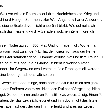
r,
elt vor wie ein Raum voller Lärm. Nachrichten von Krieg und
ucht und Hunger, Stimmen voller Wut, Angst und harter Antworten.
 eigene Seele davon nicht unberührt bleibt. Wie schnell sich
sch das Herz eng wird. – Gerade in solchen Zeiten höre ich
ch sein Todestag zum 350. Mal. Und ich frage mich: Woher nahm
so vom Trost zu singen? Er hat den Krieg nicht aus der Ferne
aller Grausamkeit erlebt. Er kannte Verlust, Not und tiefe Trauer. Er
seiner fünf Kinder. Sein Glaube ist nicht in wohlbehüteter
dern im Gegenwind des Lebens auf die Probe gestellt worden.
eine Lieder gerade deshalb so sehr.
ne Wege
“ lese oder singe, dann höre ich darin für mich den ganz
ht das Dröhnen von Hass. Nicht den Ruf nach Vergeltung. Nicht
st. Sondern einen anderen Ton: still, klar, widerständig. Einen Ton
ben, der das Leid nicht leugnet und ihm doch nicht das letzte
ertrauen auf den, der den Himmel lenkt und alles auf Erden.