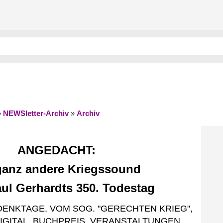
»
NEWSletter-Archiv
»
Archiv
ANGEDACHT:
ganz andere Kriegssound
aul Gerhardts 350. Todestag
EDENKTAGE, VOM SOG. "GERECHTEN KRIEG",
GITAL, BUCHPREIS, VERANSTALTUNGEN,