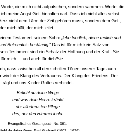
 Worte, die mich nicht aufputschen, sondern sammeln. Worte, die
ich meine Angst Gott hinhalten darf. Dass ich nicht alles selbst
erz nicht dem Lärm der Zeit gehören muss, sondern dem Gott,
der mich hält, der mich leitet.
 seinem Testament seinem Sohn: „
lebe friedlich, diene redlich und
 und Bekenntnis beständig
.“ Das ist für mich kein Satz von
sein Testament sind ein Schatz der Hoffnung und der Kraft. Sie
 für mich … und auch für dich/Sie.
h, dass zwischen all den schrillen Tönen unserer Tage auch
r wird: der Klang des Vertrauens. Der Klang des Friedens. Der
 trägt und uns Kinder Gottes verbindet.
Befiehl du deine Wege
und was dein Herze kränkt
der allertreusten Pflege
des, der den Himmel lenkt.
Evangelisches Gesangbuch No. 361:
fiehl du deine Wege, Paul Gerhardt (1607 – 1676)