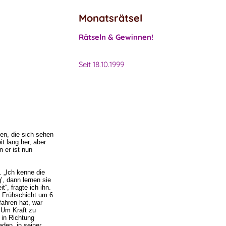
Monatsrätsel
Rätseln & Gewinnen!
Seit 18.10.1999
en, die sich sehen
t lang her, aber
 er ist nun
. „Ich kenne die
’, dann lernen sie
“, fragte ich ihn.
e Frühschicht um 6
fahren hat, war
. Um Kraft zu
 in Richtung
aden, in seiner