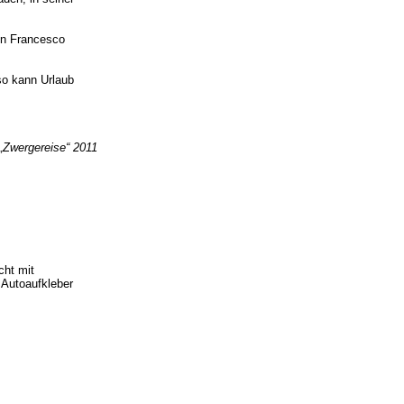
von Francesco
so kann Urlaub
 „Zwergereise“ 2011
cht mit
 Autoaufkleber