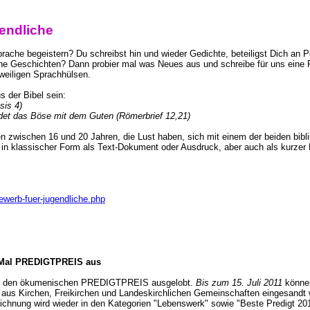
endliche
prache begeistern? Du schreibst hin und wieder Gedichte, beteiligst Dich an 
eine Geschichten? Dann probier mal was Neues aus und schreibe für uns eine P
ngweiligen Sprachhülsen.
s der Bibel sein:
sis 4)
det das Böse mit dem Guten (Römerbrief 12,21)
 zwischen 16 und 20 Jahren, die Lust haben, sich mit einem der beiden bibl
in klassischer Form als Text-Dokument oder Ausdruck, aber auch als kurzer
ewerb-fuer-jugendliche.php
2. Mal PREDIGTPREIS aus
neut den ökumenischen PREDIGTPREIS ausgelobt.
Bis zum 15. Juli 2011
können
n aus Kirchen, Freikirchen und Landeskirchlichen Gemeinschaften eingesandt 
eichnung wird wieder in den Kategorien "Lebenswerk" sowie "Beste Predigt 201