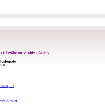
»
NEWSletter-Archiv
»
Archiv
theology.de
.689
merst, …“
eien Sonntag