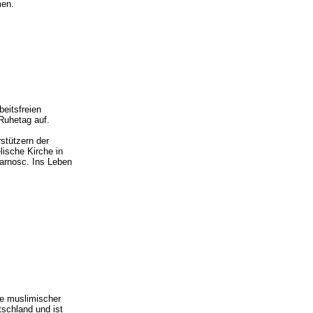
men.
eitsfreien
Ruhetag auf.
stützern der
ische Kirche in
arnosc. Ins Leben
ge muslimischer
tschland und ist