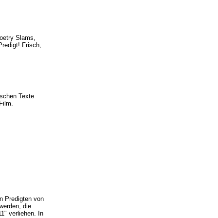
Poetry Slams,
redigt! Frisch,
ischen Texte
 Film.
 Predigten von
werden, die
1" verliehen. In