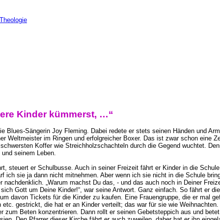
Theologie
re Kinder kümmerst, …“
die Blues-Sängerin Joy Fleming. Dabei redete er stets seinen Händen und Arm
r Weltmeister im Ringen und erfolgreicher Boxer. Das ist zwar schon eine Zei
ie schwersten Koffer wie Streichholzschachteln durch die Gegend wuchtet. Denn
it und seinem Leben.
, steuert er Schulbusse. Auch in seiner Freizeit fährt er Kinder in die Schule
f ich sie ja dann nicht mitnehmen. Aber wenn ich sie nicht in die Schule bring
r nachdenklich. „Warum machst Du das, - und das auch noch in Deiner Freizeit
h Gott um Deine Kinder!“, war seine Antwort. Ganz einfach. So fährt er di
um davon Tickets für die Kinder zu kaufen. Eine Frauengruppe, die er mal ge
c. gestrickt, die hat er an Kinder verteilt; das war für sie wie Weihnachten
er zum Beten konzentrieren. Dann rollt er seinen Gebetsteppich aus und betet
en. Den Pfarrer dieser Kirche fährt er auch zuweilen, daher hat er ihn eingel