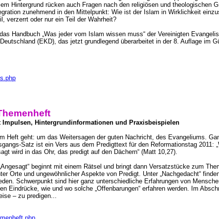
esem Hintergrund rücken auch Fragen nach den religiösen und theologischen 
tegration zunehmend in den Mittelpunkt: Wie ist der Islam in Wirklichkeit einz
l, verzerrt oder nur ein Teil der Wahrheit?
et das Handbuch „Was jeder vom Islam wissen muss“ der Vereinigten Evangeli
utschland (EKD), das jetzt grundlegend überarbeitet in der 8. Auflage im G
ss.php
Themenheft
mpulsen, Hintergrundinformationen und Praxisbeispielen
 im Heft geht: um das Weitersagen der guten Nachricht, des Evangeliums. Gan
usgangs-Satz ist ein Vers aus dem Predigttext für den Reformationstag 2011: 
agt wird in das Ohr, das predigt auf den Dächern“ (Matt 10,27).
„Angesagt“ beginnt mit einem Rätsel und bringt dann Versatzstücke zum The
hnter Orte und ungewöhnlicher Aspekte von Predigt. Unter „Nachgedacht“ find
den. Schwerpunkt sind hier ganz unterschiedliche Erfahrungen von Menschen
 Eindrücke, wie und wo solche „Offenbarungen“ erfahren werden. Im Abschni
eise – zu predigen...
emenheft.php