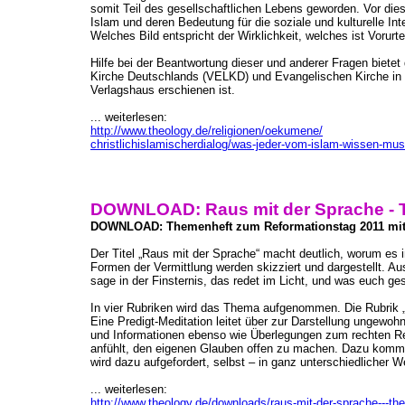
somit Teil des gesellschaftlichen Lebens geworden. Vor di
Islam und deren Bedeutung für die soziale und kulturelle In
Welches Bild entspricht der Wirklichkeit, welches ist Vorurtei
Hilfe bei der Beantwortung dieser und anderer Fragen biet
Kirche Deutschlands (VELKD) und Evangelischen Kirche in De
Verlagshaus erschienen ist.
... weiterlesen:
http://www.theology.de/religionen/oekumene/
christlichislamischerdialog/was-jeder-vom-islam-wissen-mu
DOWNLOAD: Raus mit der Sprache - 
DOWNLOAD: Themenheft zum Reformationstag 2011 mit I
Der Titel „Raus mit der Sprache“ macht deutlich, worum es
Formen der Vermittlung werden skizziert und dargestellt. A
sage in der Finsternis, das redet im Licht, und was euch ges
In vier Rubriken wird das Thema aufgenommen. Die Rubrik 
Eine Predigt-Meditation leitet über zur Darstellung ungewo
und Informationen ebenso wie Überlegungen zum rechten Re
anfühlt, den eigenen Glauben offen zu machen. Dazu kommen
wird dazu aufgefordert, selbst – in ganz unterschiedlicher W
... weiterlesen:
http://www.theology.de/downloads/raus-mit-der-sprache---th