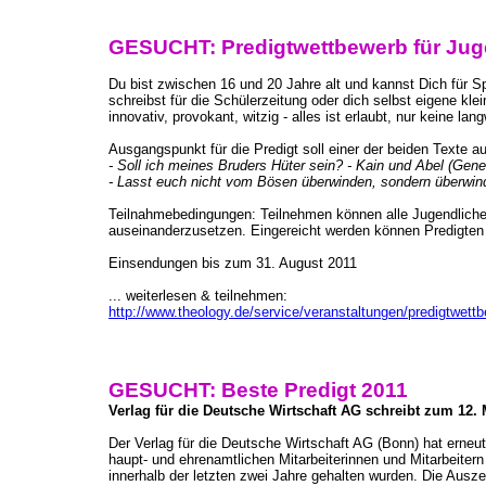
GESUCHT: Predigtwettbewerb für Jug
Du bist zwischen 16 und 20 Jahre alt und kannst Dich für S
schreibst für die Schülerzeitung oder dich selbst eigene kl
innovativ, provokant, witzig - alles ist erlaubt, nur keine la
Ausgangspunkt für die Predigt soll einer der beiden Texte au
- Soll ich meines Bruders Hüter sein? - Kain und Abel (Gene
- Lasst euch nicht vom Bösen überwinden, sondern überwin
Teilnahmebedingungen: Teilnehmen können alle Jugendlichen
auseinanderzusetzen. Eingereicht werden können Predigten 
Einsendungen bis zum 31. August 2011
... weiterlesen & teilnehmen:
http://www.theology.de/service/veranstaltungen/predigtwettb
GESUCHT: Beste Predigt 2011
Verlag für die Deutsche Wirtschaft AG schreibt zum 1
Der Verlag für die Deutsche Wirtschaft AG (Bonn) hat er
haupt- und ehrenamtlichen Mitarbeiterinnen und Mitarbeiter
innerhalb der letzten zwei Jahre gehalten wurden. Die Ausz