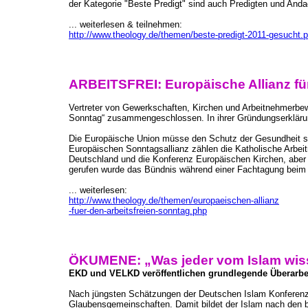
der Kategorie "Beste Predigt" sind auch Predigten und And
... weiterlesen & teilnehmen:
http://www.theology.de/themen/beste-predigt-2011-gesucht.
ARBEITSFREI: Europäische Allianz für
Vertreter von Gewerkschaften, Kirchen und Arbeitnehmerbew
Sonntag“ zusammengeschlossen. In ihrer Gründungserklärun
Die Europäische Union müsse den Schutz der Gesundheit sow
Europäischen Sonntagsallianz zählen die Katholische Arbei
Deutschland und die Konferenz Europäischen Kirchen, aber
gerufen wurde das Bündnis während einer Fachtagung beim 
... weiterlesen:
http://www.theology.de/themen/europaeischen-allianz
-fuer-den-arbeitsfreien-sonntag.php
ÖKUMENE: „Was jeder vom Islam wi
EKD und VELKD veröffentlichen grundlegende Überarbe
Nach jüngsten Schätzungen der Deutschen Islam Konferenz (
Glaubensgemeinschaften. Damit bildet der Islam nach den bei