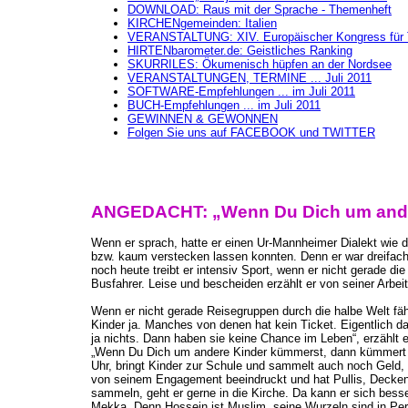
DOWNLOAD: Raus mit der Sprache - Themenheft
KIRCHENgemeinden: Italien
VERANSTALTUNG: XIV. Europäischer Kongress für 
HIRTENbarometer.de: Geistliches Ranking
SKURRILES: Ökumenisch hüpfen an der Nordsee
VERANSTALTUNGEN, TERMINE ... Juli 2011
SOFTWARE-Empfehlungen ... im Juli 2011
BUCH-Empfehlungen ... im Juli 2011
GEWINNEN & GEWONNEN
Folgen Sie uns auf FACEBOOK und TWITTER
ANGEDACHT: „Wenn Du Dich um ande
Wenn er sprach, hatte er einen Ur-Mannheimer Dialekt wie 
bzw. kaum verstecken lassen konnten. Denn er war dreifache
noch heute treibt er intensiv Sport, wenn er nicht gerade d
Busfahrer. Leise und bescheiden erzählt er von seiner Arbe
Wenn er nicht gerade Reisegruppen durch die halbe Welt fährt
Kinder ja. Manches von denen hat kein Ticket. Eigentlich dar
ja nichts. Dann haben sie keine Chance im Leben“, erzählt e
„Wenn Du Dich um andere Kinder kümmerst, dann kümmert sic
Uhr, bringt Kinder zur Schule und sammelt auch noch Geld, 
von seinem Engagement beeindruckt und hat Pullis, Decken et
sammeln, geht er gerne in die Kirche. Da kann er sich bess
Mekka. Denn Hossein ist Muslim, seine Wurzeln sind in Persi