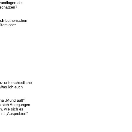
Grundlagen des
uschätzen?
sch-Lutherischen
ütersloher
z unterschiedliche
„Was ich euch
ma „Mund auf!“.
en sich Anregungen
, wie sich es
tt „Ausprobiert“