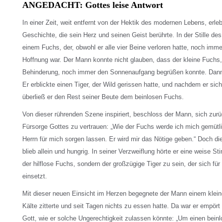
ANGEDACHT: Gottes leise Antwort
In einer Zeit, weit entfernt von der Hektik des modernen Lebens, erle
Geschichte, die sein Herz und seinen Geist berührte. In der Stille d
einem Fuchs, der, obwohl er alle vier Beine verloren hatte, noch imme
Hoffnung war. Der Mann konnte nicht glauben, dass der kleine Fuchs, 
Behinderung, noch immer den Sonnenaufgang begrüßen konnte. Dann
Er erblickte einen Tiger, der Wild gerissen hatte, und nachdem er sich
überließ er den Rest seiner Beute dem beinlosen Fuchs.
Von dieser rührenden Szene inspiriert, beschloss der Mann, sich zur
Fürsorge Gottes zu vertrauen: „Wie der Fuchs werde ich mich gemütl
Herrn für mich sorgen lassen. Er wird mir das Nötige geben.“ Doch di
blieb allein und hungrig. In seiner Verzweiflung hörte er eine weise Sti
der hilflose Fuchs, sondern der großzügige Tiger zu sein, der sich fü
einsetzt.
Mit dieser neuen Einsicht im Herzen begegnete der Mann einem klei
Kälte zitterte und seit Tagen nichts zu essen hatte. Da war er empört
Gott, wie er solche Ungerechtigkeit zulassen könnte: „Um einen bei