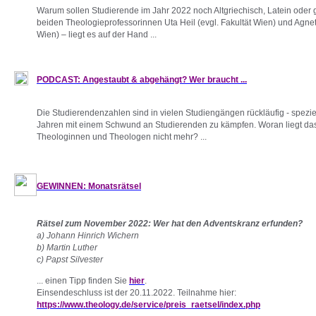
Warum sollen Studierende im Jahr 2022 noch Altgriechisch, Latein oder 
beiden Theologieprofessorinnen Uta Heil (evgl. Fakultät Wien) und Agnet
Wien) – liegt es auf der Hand ...
PODCAST: Angestaubt & abgehängt? Wer braucht ...
Die Studierendenzahlen sind in vielen Studiengängen rückläufig - speziel
Jahren mit einem Schwund an Studierenden zu kämpfen. Woran liegt das
Theologinnen und Theologen nicht mehr? ...
GEWINNEN: Monatsrätsel
Rätsel zum November 2022: Wer hat den Adventskranz erfunden?
a) Johann Hinrich Wichern
b) Martin Luther
c) Papst Silvester
... einen Tipp finden Sie
hier
.
Einsendeschluss ist der 20.11.2022. Teilnahme hier:
https://www.theology.de/service/preis_raetsel/index.php