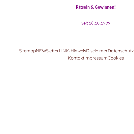
Rätseln & Gewinnen!
Seit 18.10.1999
Sitemap
NEWSletter
LINK-Hinweis
Disclaimer
Datenschutz
Kontakt
Impressum
Cookies