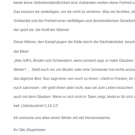
beide keine Selbstverständlichkeit sind. Autokraten wollen diese Freiheit u
Das müssen wir verteidigen, um sie nicht zu verlieren. Was sie fürchten, i
Solidarität und die Freiheit einer vielfältigen und demokratischen Gesell
der spürt sie: die Kraft der Wärme!
Diese Wärme, den Kampf gegen die Kälte durch die Nächstenliebe, beschr
der Bibel:
„Was hilft’s, Brüder und Schwestern, wenn jemand sagt, er habe Glauben,
Werke? … Stellt euch vor, ein Bruder oder eine Schwester hat nichts anzuz
das tägliche Brot. Nun sagt einer von euch zu ihnen: »Geht in Frieden, ihr
euch satt essen. «Ihr gebt ihnen aber nicht, was sie zum Leben brauchen. 
auch mit dem Glauben: Wenn er sich nicht in Taten zeigt, bleibt er für sich a
kalt. (Jakobusbrief 2,14-17)
Ich wünsche uns allen einen Winter mit viel Herzenswärme.
Ihr Otto Ziegelmeier