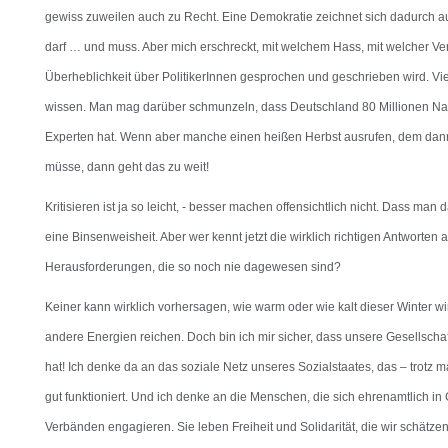
gewiss zuweilen auch zu Recht. Eine Demokratie zeichnet sich dadurch au
darf … und muss. Aber mich erschreckt, mit welchem Hass, mit welcher Ve
Überheblichkeit über PolitikerInnen gesprochen und geschrieben wird. Vie
wissen. Man mag darüber schmunzeln, dass Deutschland 80 Millionen Nat
Experten hat. Wenn aber manche einen heißen Herbst ausrufen, dem dann
müsse, dann geht das zu weit!
Kritisieren ist ja so leicht, - besser machen offensichtlich nicht. Dass man 
eine Binsenweisheit. Aber wer kennt jetzt die wirklich richtigen Antworten
Herausforderungen, die so noch nie dagewesen sind?
Keiner kann wirklich vorhersagen, wie warm oder wie kalt dieser Winter wi
andere Energien reichen. Doch bin ich mir sicher, dass unsere Gesellscha
hat! Ich denke da an das soziale Netz unseres Sozialstaates, das – trotz
gut funktioniert. Und ich denke an die Menschen, die sich ehrenamtlich 
Verbänden engagieren. Sie leben Freiheit und Solidarität, die wir schätz