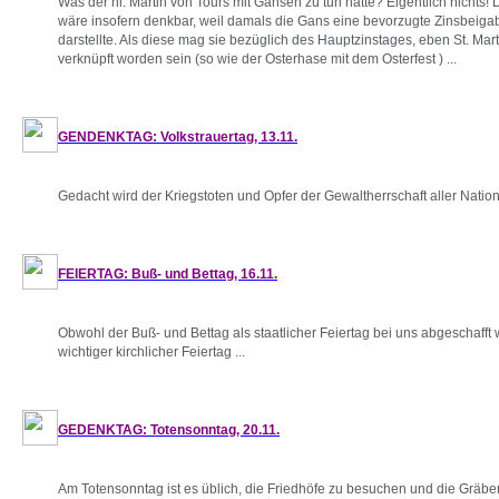
Was der hl. Martin von Tours mit Gänsen zu tun hatte? Eigentlich nichts
wäre insofern denkbar, weil damals die Gans eine bevorzugte Zinsbeig
darstellte. Als diese mag sie bezüglich des Hauptzinstages, eben St. Mar
verknüpft worden sein (so wie der Osterhase mit dem Osterfest ) ...
GENDENKTAG: Volkstrauertag, 13.11.
Gedacht wird der Kriegstoten und Opfer der Gewaltherrschaft aller Natione
FEIERTAG: Buß- und Bettag, 16.11.
Obwohl der Buß- und Bettag als staatlicher Feiertag bei uns abgeschafft w
wichtiger kirchlicher Feiertag ...
GEDENKTAG: Totensonntag, 20.11.
Am Totensonntag ist es üblich, die Friedhöfe zu besuchen und die Gräbe