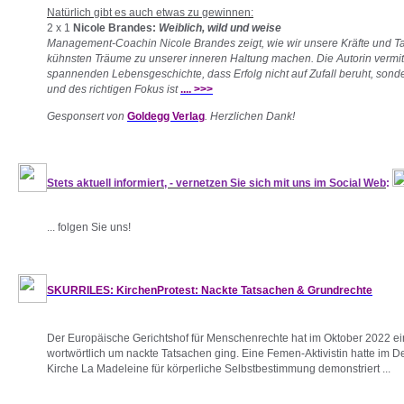
Natürlich gibt es auch etwas zu gewinnen:
2 x 1
Nicole Brandes:
Weiblich, wild und weise
Management-Coachin Nicole Brandes zeigt, wie wir unsere Kräfte und T
kühnsten Träume zu unserer inneren Haltung machen. Die Autorin vermitt
spannenden Lebensgeschichte, dass Erfolg nicht auf Zufall beruht, son
und des richtigen Fokus ist
.... >>>
Gesponsert von
Goldegg Verlag
. Herzlichen Dank!
Stets aktuell informiert, - vernetzen Sie sich mit uns im Social Web
:
... folgen Sie uns!
SKURRILES: KirchenProtest: Nackte Tatsachen & Grundrechte
Der Europäische Gerichtshof für Menschenrechte hat im Oktober 2022 ein U
wortwörtlich um nackte Tatsachen ging. Eine Femen-Aktivistin hatte im 
Kirche La Madeleine für körperliche Selbstbestimmung demonstriert ...