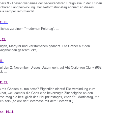
thers 95 Thesen war eines der bedeutendsten Ereignisse in der Frühen
ehbaren Langzeitwirkung. Der Reformationstag erinnert an dieses
sia semper reformanda! ...
31.10.
iches zu einem "modernen Feiertag". ...
.11.
iligen, Märtyrer und Verstorbenen gedacht. Die Gräber auf den
Angehörigen geschmückt, ...
11.
r auf den 2. November. Dieses Datum geht auf Abt Odilo von Cluny (962
k ...
1.11.
s mit Gänsen zu tun hatte? Eigentlich nichts! Die Verbindung zum
kbar, weil damals die Gans eine bevorzugte Zinsbeigabe an den
diese mag sie bezüglich des Hauptzinstages, eben St. Martinstag, mit
en sein (so wie der Osterhase mit dem Osterfest ) ...
g, 19.11.