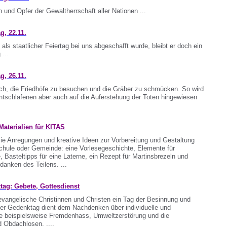
 und Opfer der Gewaltherrschaft aller Nationen ...
, 22.11.
ls staatlicher Feiertag bei uns abgeschafft wurde, bleibt er doch ein
 ...
, 26.11.
ich, die Friedhöfe zu besuchen und die Gräber zu schmücken. So wird
tschlafenen aber auch auf die Auferstehung der Toten hingewiesen
aterialien für KITAS
Sie Anregungen und kreative Ideen zur Vorbereitung und Gestaltung
Schule oder Gemeinde: eine Vorlesegeschichte, Elemente für
 Basteltipps für eine Laterne, ein Rezept für Martinsbrezeln und
anken des Teilens. ...
g: Gebete, Gottesdienst
 evangelische Christinnen und Christen ein Tag der Besinnung und
Der Gedenktag dient dem Nachdenken über individuelle und
wie beispielsweise Fremdenhass, Umweltzerstörung und die
Obdachlosen. ....