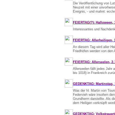
Die Veröffentlichung von Lu
Neuzeit mit einer unvorhers
Ereignis, - und mahnt: eccle
FEIERTAG(?): Halloween, 
Interessantes und Nachdenkl
FEIERTAG: Allerheiligen, 1
An diesem Tag wird aller He
Friedhöfen werden von den 
FEIERTAG: Allerseelen, 2.
Allerseelen fällt jedes Jah
bis 1018) in Frankreich zurüc
GEDENKTAG: Martinstag, 1
Was der hl. Martin von Tour
Federvieh wäre insofern den
Grundherrn darstellte. Als 
dem Heiligen verknüpft word
GEDENKTAG: Volkstrauerta