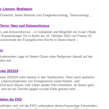
Liturgie, Meditation
rankfurt, bietet Material zum Ewigkeitssonntag, Totensonntag ...
Terror, Hass und Antisemitismus
 und Antisemitismus – in Solidarität und Mitgefühl mit Israel | Rede
 Brandenburger Tor in Berlin am 22. Oktober 2023 von Präses Dr.
vorsitzende der Evangelischen Kirche in Deutschland ...
en
kalierenden Lage im Nahen Osten rufen Religionen überall auf der
ten auf. ...
ter 2023/24
nter 2023/24 steht bereits in den Startlöchern. Denn auch weiterhin
n Lebenssituationen von Energiearmut sowie Arbeits- und
Und auch dieses Jahr sollen wieder Orte entstehen, an denen ganz
st und wo ein Zeichen gegen soziale Kälte gesetzt wird. ...
tellen der EKD
 befinden sich mit der EKD verbundene deutschsprachige Gemeinden,