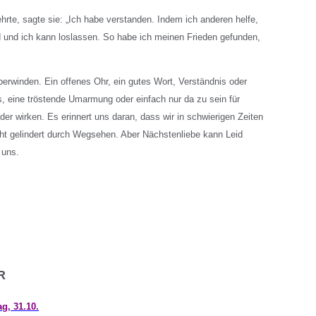
rte, sagte sie: „Ich habe verstanden. Indem ich anderen helfe,
d und ich kann loslassen. So habe ich meinen Frieden gefunden,
überwinden. Ein offenes Ohr, ein gutes Wort, Verständnis oder
 eine tröstende Umarmung oder einfach nur da zu sein für
er wirken. Es erinnert uns daran, dass wir in schwierigen Zeiten
nicht gelindert durch Wegsehen. Aber Nächstenliebe kann Leid
 uns.
R
g, 31.10.