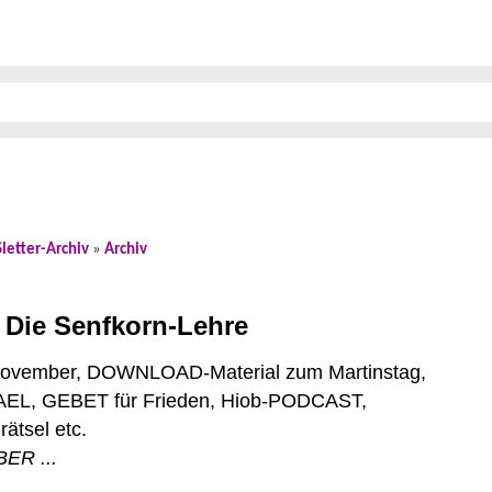
etter-Archiv
»
Archiv
ie Senfkorn-Lehre
vember, DOWNLOAD-Material zum Martinstag, 

AEL, GEBET für Frieden, Hiob-PODCAST, 

ER ...