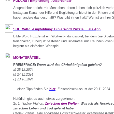
PODCAST-Empfehlung: Ansprechbar
Ansprechbar spricht mit Menschen, deren Leben sich plötzlich verän
Instagram-Kanal, der Hilfe und Begleitung anbietet in den Krisen 
haben andere das geschafft? Was gibt ihnen Halt? Wer ist an ihrer Se
SOFTWARE-Empfehlung: Bible Word Puzzle ... als App
Bible Word Puzzle ist ein Wortverbindungsspiel, bei dem Sie Bibelwö
freischalten, Bibelquiz bestehen und Bibelrätsel mit Freunden löse
beginnt als einfaches Wortspiel ...
MONATSRÄTSEL
PREISFRAGE:
Wann wird das Christkönigsfest gefeiert?
a) 25.12.2024
b) 24.11.2024
c) 23.10.2024
... einen Tipp finden Sie
hier
. Einsendeschluss ist der 20.11.2024
Natürlich gibt es auch etwas zu gewinnen:
2x 1:
Hadley Vlahos:
Zwischen den Welten
:
Was ich als Hospizs
zwischen Leben und Tod gelernt habe
Hadley Vlahos, eine engagierte Hospizschwester, examinierte Kran