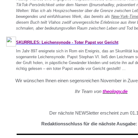
TikTok-Persönlichkeit unter dem Namen @nursehadley, präsentiert 
Welten: Was ich als Hospizschwester über die Grenze zwischen Lebe
bewegendes und einfühlsames Werk, das bereits als
New-York-Time
diesem Buch teilt Vlahos zwölf unvergessliche Erlebnisse aus ihrer b
schmalen, aber bedeutungsvollen Raum zwischen Leben und Tod be
SKURRILES: Leichensynode - Toter Papst vor Gericht
Im Jahr 897 ereignete sich in Rom ein Ereignis, das an Skurrilität ka
sogenannte Leichensynode. Papst Stephan VI. ließ den Leichnam 
der Gruft holen, in päpstliche Gewänder kleiden und setzte ihn auf 
richtig gelesen – ein toter Papst wurde vor Gericht gestellt! ...
Wir wünschen Ihnen einen segensreichen November in Zuver
Ihr Team von
theology.de
Der nächste NEWSletter erscheint zum 01.
Redaktionsschluss für die nächste Ausgabe: 