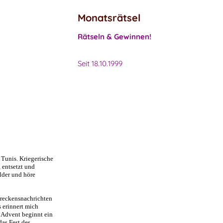
Monatsrätsel
Rätseln & Gewinnen!
Seit 18.10.1999
 Tunis. Kriegerische
 entsetzt und
lder und höre
chreckensnachrichten
s erinnert mich
 Advent beginnt ein
das Fest des