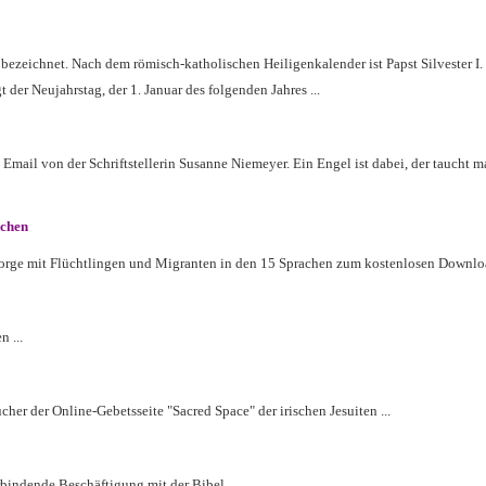
s, bezeichnet. Nach dem römisch-katholischen Heiligenkalender ist Papst Silvester I
gt der Neujahrstag, der 1. Januar des folgenden Jahres ...
ail von der Schriftstellerin Susanne Niemeyer. Ein Engel ist dabei, der taucht m
chen
sorge mit Flüchtlingen und Migranten in den 15 Sprachen zum kostenlosen Downloa
 ...
er der Online-Gebetsseite "Sacred Space" der irischen Jesuiten ...
indende Beschäftigung mit der Bibel ...