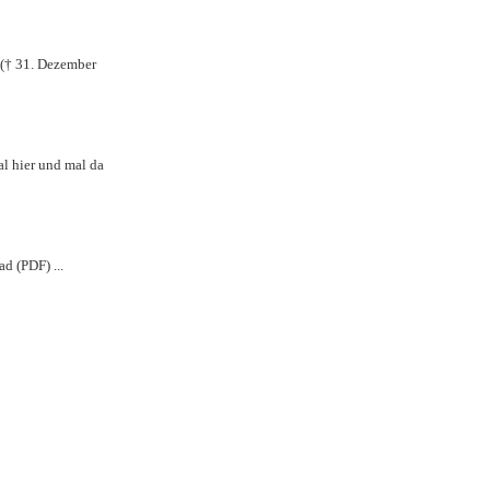
. († 31. Dezember
al hier und mal da
d (PDF) ...