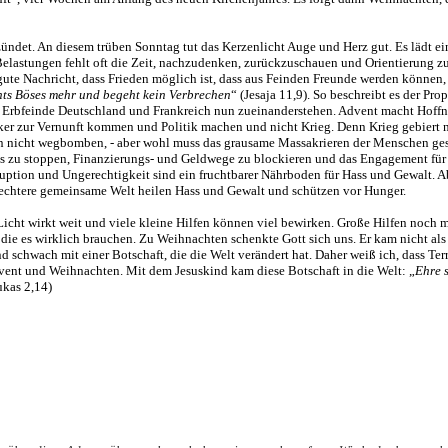
ndet. An diesem trüben Sonntag tut das Kerzenlicht Auge und Herz gut. Es lädt ei
lastungen fehlt oft die Zeit, nachzudenken, zurückzuschauen und Orientierung zu
ute Nachricht, dass Frieden möglich ist, dass aus Feinden Freunde werden können,
hts Böses mehr und begeht kein Verbrechen
“ (Jesaja 11,9). So beschreibt es der Prop
nd Erbfeinde Deutschland und Frankreich nun zueinanderstehen. Advent macht Hoff
iker zur Vernunft kommen und Politik machen und nicht Krieg. Denn Krieg gebiert 
n nicht wegbomben, - aber wohl muss das grausame Massakrieren der Menschen ge
mus zu stoppen, Finanzierungs- und Geldwege zu blockieren und das Engagement f
uption und Ungerechtigkeit sind ein fruchtbarer Nährboden für Hass und Gewalt. A
rechtere gemeinsame Welt heilen Hass und Gewalt und schützen vor Hunger.
icht wirkt weit und viele kleine Hilfen können viel bewirken. Große Hilfen noch m
ie es wirklich brauchen. Zu Weihnachten schenkte Gott sich uns. Er kam nicht als 
d schwach mit einer Botschaft, die die Welt verändert hat. Daher weiß ich, dass Ter
dvent und Weihnachten. Mit dem Jesuskind kam diese Botschaft in die Welt: „
Ehre 
kas 2,14)