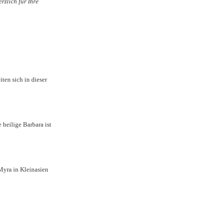
rzlich für Ihre
ten sich in dieser
 heilige Barbara ist
 Myra in Kleinasien