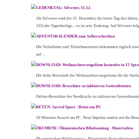
GEDENKTAG: Silvester, 31.12.
Als Silvester wird der 31. Dezember, der letzte Tag des Jahre
335) der Tagesheilige, - es ist sein Todestag. Auf Silvester fol
ADVENTSKALENDER zum Selberschreiben
Die Teilnehmer und Teilnehmerinnen bekommen täglich eine Em
auf ...
DOWNLOAD: Weihnachtsevangelium kostenlos in 15 Spra
Die frohe Botschaft des Weihnachtsevangeliums für die Seel
DOWNLOAD: Broschüre zu inklusiven Gottesdiensten
Online-Broschüre der Nordkirche zu inklusiven Gottesdiensten
BETEN: Sacred Space - Beten am PC
10 Minuten Auszeit am PC. Neue Impulse warten auf die Besuch
ÖKUMENE: Ökumenischen Bibelsonntag - Materialien
Ökumenischen Bibelsonntag - Materialien für konfessionsverb