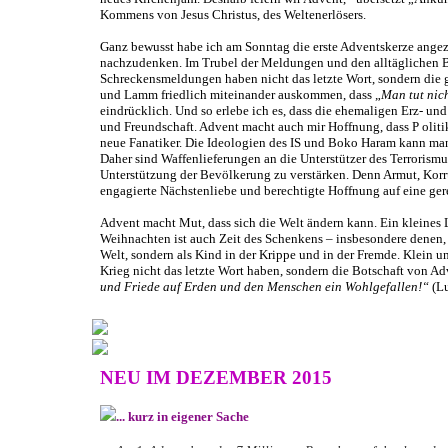
Kommens von Jesus Christus, des Weltenerlösers.
Ganz bewusst habe ich am Sonntag die erste Adventskerze angezü
nachzudenken. Im Trubel der Meldungen und den alltäglichen Be
Schreckensmeldungen haben nicht das letzte Wort, sondern die g
und Lamm friedlich miteinander auskommen, dass „
Man tut nic
eindrücklich. Und so erlebe ich es, dass die ehemaligen Erz- u
und Freundschaft. Advent macht auch mir Hoffnung, dass P olit
neue Fanatiker. Die Ideologien des IS und Boko Haram kann ma
Daher sind Waffenlieferungen an die Unterstützer des Terroris
Unterstützung der Bevölkerung zu verstärken. Denn Armut, Korr
engagierte Nächstenliebe und berechtigte Hoffnung auf eine ge
Advent macht Mut, dass sich die Welt ändern kann. Ein kleines L
Weihnachten ist auch Zeit des Schenkens – insbesondere denen, d
Welt, sondern als Kind in der Krippe und in der Fremde. Klein un
Krieg nicht das letzte Wort haben, sondern die Botschaft von A
und Friede auf Erden und den Menschen ein Wohlgefallen!“
(Lu
NEU IM DEZEMBER 2015
... kurz in eigener Sache