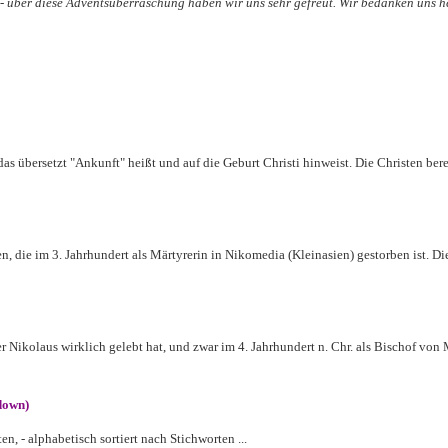
 - über diese Adventsüberraschung haben wir uns sehr gefreut. Wir bedanken uns he
as übersetzt "Ankunft" heißt und auf die Geburt Christi hinweist. Die Christen berei
 die im 3. Jahrhundert als Märtyrerin in Nikomedia (Kleinasien) gestorben ist. Die
r Nikolaus wirklich gelebt hat, und zwar im 4. Jahrhundert n. Chr. als Bischof von
down)
- alphabetisch sortiert nach Stichworten ...