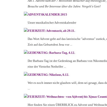
Am 1. Advent kam der 7 Millionste Besucher auf theology.de,
Besuche und Ihr Interesse über die Jahre. Vergelt's Gott!
ADVENTSKALENDER 2015
Unser musikalischer Adventskalender
FEIERZEIT: Adventszeit, ab 29.11.
Das Wort Advent geht auf das lateinische "adventus" zurück, d
Zeit auf das Geburtsfest Jesu vor ...
GEDENKTAG: Barbara-Tag, 4.12.
Der Barbara-Tag ist der Gedenktag an Barbara von Nikomedien,
eine der Vierzehn Nothelfer ...
GEDENKTAG: Nikolaus, 6.12.
Wer es noch immer nicht glauben will, dem sei gesagt, dass de
...
FEIERZEIT: Weihnachten - von A(dvent) bis X(mas Count
Hier finden Sie einen ÜBERBLICK zu Advent und Weihnachten, 