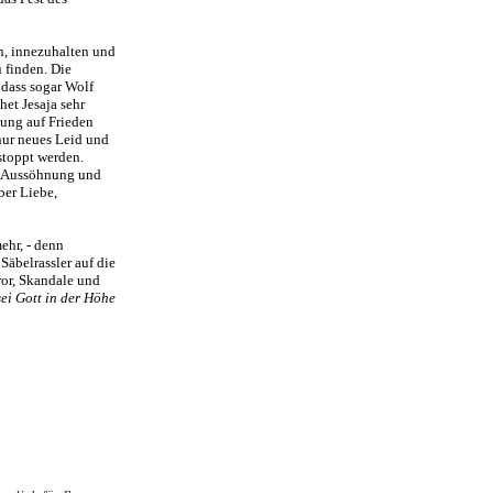
n, innezuhalten und
 finden. Die
 dass sogar Wolf
het Jesaja sehr
nung auf Frieden
nur neues Leid und
stoppt werden.
ür Aussöhnung und
ber Liebe,
ehr, - denn
Säbelrassler auf die
ror, Skandale und
sei Gott in der Höhe