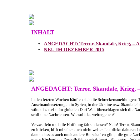
INHALT
ANGEDACHT: Terror, Skandale, Krieg, – A
NEU IM DEZEMBER 2015
ANGEDACHT: Terror, Skandale, Krieg, –
In den letzten Wochen häuften sich die Schreckensmeldungen: Te
Auseinandersetzungen in Syrien, in der Ukraine usw. Skandale 
wütend zu sein. Im globalen Dorf Welt überschlagen sich die Nac
schlimme Nachrichten. Wie soll das weitergehen?
Verzweifeln und alle Hoffnung fahren lassen? Nein! Terror, Skan
zu blicken, hilft mir aber auch nicht weiter. Ich blicke daher 
daran, dass es auch noch andere Botschaften gibt, - die gute N
neues Kirchenjahr. Deshalb feiern wir Advent, - übersetzt „Ank