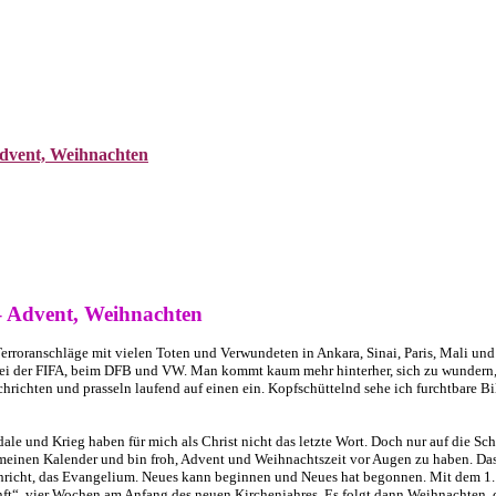
dvent, Weihnachten
 Advent, Weihnachten
rroranschläge mit vielen Toten und Verwundeten in Ankara, Sinai, Paris, Mali und
bei der FIFA, beim DFB und VW. Man kommt kaum mehr hinterher, sich zu wundern,
hrichten und prasseln laufend auf einen ein. Kopfschüttelnd sehe ich furchtbare Bi
dale und Krieg haben für mich als Christ nicht das letzte Wort. Doch nur auf die S
auf meinen Kalender und bin froh, Advent und Weihnachtszeit vor Augen zu haben. Da
achricht, das Evangelium. Neues kann beginnen und Neues hat begonnen. Mit dem 1.
unft“, vier Wochen am Anfang des neuen Kirchenjahres. Es folgt dann Weihnachten, 