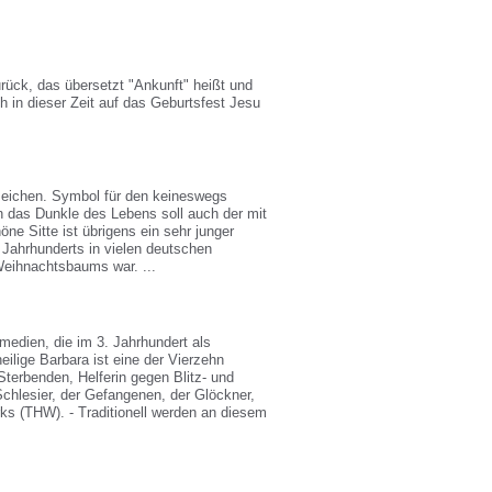
rück, das übersetzt "Ankunft" heißt und
ch in dieser Zeit auf das Geburtsfest Jesu
zeichen. Symbol für den keineswegs
 das Dunkle des Lebens soll auch der mit
e Sitte ist übrigens ein sehr junger
 Jahrhunderts in vielen deutschen
Weihnachtsbaums war. ...
edien, die im 3. Jahrhundert als
eilige Barbara ist eine der Vierzehn
Sterbenden, Helferin gegen Blitz- und
 Schlesier, der Gefangenen, der Glöckner,
rks (THW). - Traditionell werden an diesem