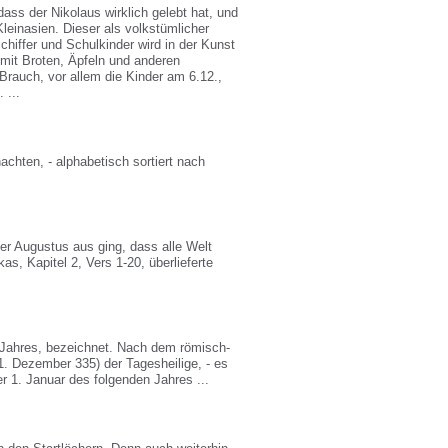
ass der Nikolaus wirklich gelebt hat, und
Kleinasien. Dieser als volkstümlicher
chiffer und Schulkinder wird in der Kunst
mit Broten, Äpfeln und anderen
Brauch, vor allem die Kinder am 6.12.,
 ...
hten, - alphabetisch sortiert nach
er Augustus aus ging, dass alle Welt
s, Kapitel 2, Vers 1-20, überlieferte
s Jahres, bezeichnet. Nach dem römisch-
31. Dezember 335) der Tagesheilige, - es
er 1. Januar des folgenden Jahres ...