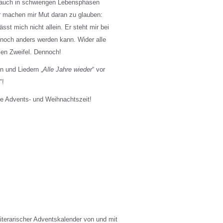
 auch in schwierigen Lebensphasen
r machen mir Mut daran zu glauben:
ässt mich nicht allein. Er steht mir bei
ennoch anders werden kann. Wider alle
len Zweifel. Dennoch!
n und Liedern „
Alle Jahre wieder
“ vor
"!
che Advents- und Weihnachtszeit!
iterarischer Adventskalender von und mit