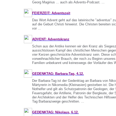
Georg Magirius ... auch als Advents-Podcast. ...
FEIERZEIT: Adventszeit
Das Wort Advent geht auf das lateinische "adventus" zu
auf die Geburt Christi hinweist. Die Christen bereiten si
vor ...
ADVENT: Adventskranz
Schon aus der Antike kennen wir den Kranz als Sieges
aussichtslosen Kampf des christlichen Menschen gegen
vier Kerzen geschmückte Adventskranz sein. Diese schön
vorweihnachtlicher Brauch, der noch zu Beginn unseres
Familien unbekannt und keineswegs der Vorläufer des 
GEDENKTAG: Barbara-Tag, 4.12.
Der Barbara-Tag ist der Gedenktag an Barbara von Nikom
Märtyrerin in Nikomedia (Kleinasien) gestorben ist. Die h
Nothelfer und gilt als Schutzpatronin der Geologen, der 
Feuersgefahr, der Artillerie, Patronin der Bergleute, der
der Architekten und der Helfer des Technischen Hilfswe
Tag Barbarazweige geschnitten. ...
GEDENKTAG: Nikolaus, 6.12.