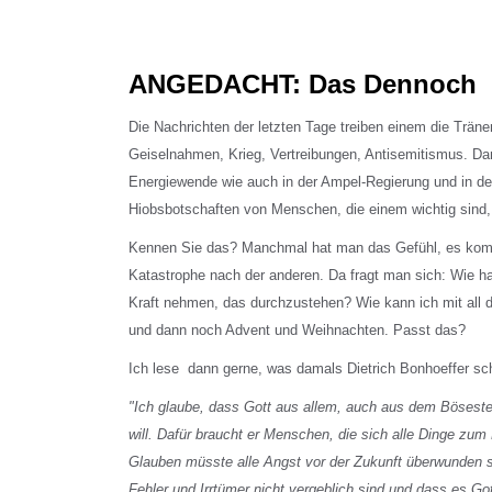
ANGEDACHT: Das Dennoch
Die Nachrichten der letzten Tage treiben einem die Trän
Geiselnahmen, Krieg, Vertreibungen, Antisemitismus. Da
Energiewende wie auch in der Ampel-Regierung und in d
Hiobsbotschaften von Menschen, die einem wichtig sind, 
Kennen Sie das? Manchmal hat man das Gefühl, es kom
Katastrophe nach der anderen. Da fragt man sich: Wie ha
Kraft nehmen, das durchzustehen? Wie kann ich mit al
und dann noch Advent und Weihnachten. Passt das?
Ich lese dann gerne, was damals Dietrich Bonhoeffer sc
"Ich glaube, dass Gott aus allem, auch aus dem Bösest
will. Dafür braucht er Menschen, die sich alle Dinge zu
Glauben müsste alle Angst vor der Zukunft überwunden s
Fehler und Irrtümer nicht vergeblich sind und dass es Gott