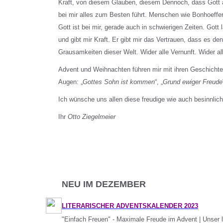
Kraft, von diesem Glauben, diesem Dennoch, dass Gott
bei mir alles zum Besten führt. Menschen wie Bonhoeffe
Gott ist bei mir, gerade auch in schwierigen Zeiten. Gott l
und gibt mir Kraft. Er gibt mir das Vertrauen, dass es d
Grausamkeiten dieser Welt. Wider alle Vernunft. Wider al
Advent und Weihnachten führen mir mit ihren Geschichte
Augen: „
Gottes Sohn ist kommen
“, „
Grund ewiger Freude
Ich wünsche uns allen diese freudige wie auch besinnli
Ihr
Otto Ziegelmeier
NEU IM DEZEMBER
LITERARISCHER ADVENTSKALENDER 2023
"Einfach Freuen" - Maximale Freude im Advent | Unser l