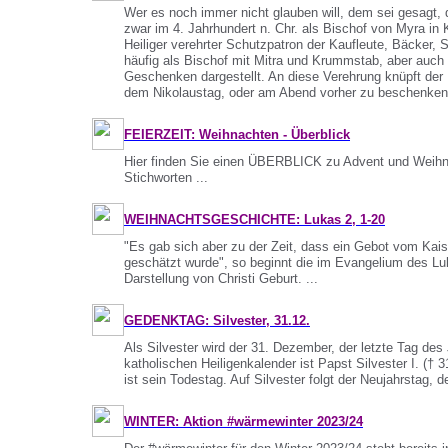
Wer es noch immer nicht glauben will, dem sei gesagt, d
zwar im 4. Jahrhundert n. Chr. als Bischof von Myra in 
Heiliger verehrter Schutzpatron der Kaufleute, Bäcker, S
häufig als Bischof mit Mitra und Krummstab, aber auch 
Geschenken dargestellt. An diese Verehrung knüpft der 
dem Nikolaustag, oder am Abend vorher zu beschenken.
FEIERZEIT: Weihnachten - Überblick
Hier finden Sie einen ÜBERBLICK zu Advent und Weihnac
Stichworten ...
WEIHNACHTSGESCHICHTE: Lukas 2, 1-20
"Es gab sich aber zu der Zeit, dass ein Gebot vom Kais
geschätzt wurde", so beginnt die im Evangelium des Luka
Darstellung von Christi Geburt. ...
GEDENKTAG: Silvester, 31.12.
Als Silvester wird der 31. Dezember, der letzte Tag de
katholischen Heiligenkalender ist Papst Silvester I. († 
ist sein Todestag. Auf Silvester folgt der Neujahrstag, d
WINTER: Aktion #wärmewinter 2023/24