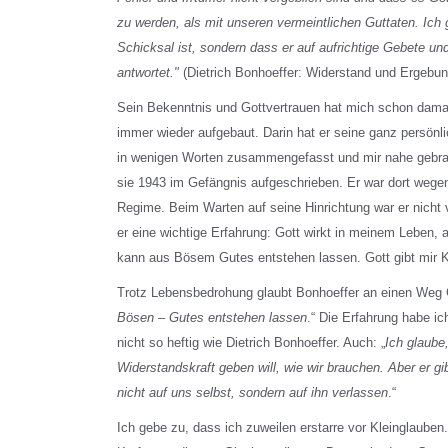
zu werden, als mit unseren vermeintlichen Guttaten. Ich 
Schicksal ist, sondern dass er auf aufrichtige Gebete un
antwortet."
(Dietrich Bonhoeffer: Widerstand und Ergebun
Sein Bekenntnis und Gottvertrauen hat mich schon damal
immer wieder aufgebaut. Darin hat er seine ganz persönl
in wenigen Worten zusammengefasst und mir nahe gebrac
sie 1943 im Gefängnis aufgeschrieben. Er war dort wege
Regime. Beim Warten auf seine Hinrichtung war er nicht ve
er eine wichtige Erfahrung: Gott wirkt in meinem Leben, 
kann aus Bösem Gutes entstehen lassen. Gott gibt mir K
Trotz Lebensbedrohung glaubt Bonhoeffer an einen Weg G
Bösen – Gutes entstehen lassen
.“ Die Erfahrung habe 
nicht so heftig wie Dietrich Bonhoeffer. Auch: „
Ich glaube
Widerstandskraft geben will, wie wir brauchen. Aber er gi
nicht auf uns selbst, sondern auf ihn verlassen
.“
Ich gebe zu, dass ich zuweilen erstarre vor Kleinglaube