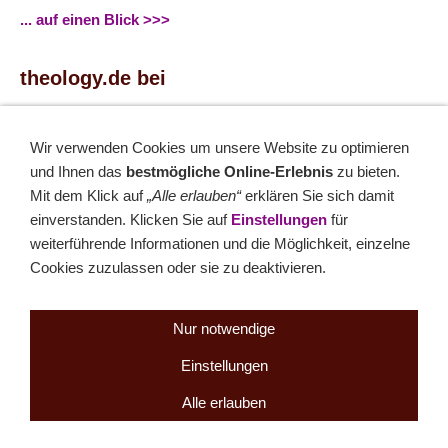
... auf einen Blick >>>
theology.de bei
...
Facebook
...
Twitter
Wir verwenden Cookies um unsere Website zu optimieren
und Ihnen das
bestmögliche Online-Erlebnis
zu bieten.
Monatsrätsel
Mit dem Klick auf
„Alle erlauben“
erklären Sie sich damit
einverstanden. Klicken Sie auf
Einstellungen
für
Rätseln & Gewinnen!
weiterführende Informationen und die Möglichkeit, einzelne
Cookies zuzulassen oder sie zu deaktivieren.
Seit 18.10.1999
Nur notwendige
Einstellungen
Sitemap
NEWSletter
LINK-Hinweis
Disclaimer
Datenschutzerklärung
Über uns
Kontakt
Impressum
Cookies
Alle erlauben