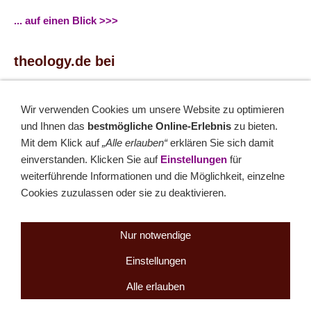
... auf einen Blick >>>
theology.de bei
...
Facebook
...
Twitter
Wir verwenden Cookies um unsere Website zu optimieren
und Ihnen das
bestmögliche Online-Erlebnis
zu bieten.
Monatsrätsel
Mit dem Klick auf
„Alle erlauben“
erklären Sie sich damit
einverstanden. Klicken Sie auf
Einstellungen
für
Rätseln & Gewinnen!
weiterführende Informationen und die Möglichkeit, einzelne
Cookies zuzulassen oder sie zu deaktivieren.
Seit 18.10.1999
Nur notwendige
Einstellungen
Sitemap
NEWSletter
LINK-Hinweis
Disclaimer
Datenschutzerklärung
Über uns
Kontakt
Impressum
Cookies
Alle erlauben