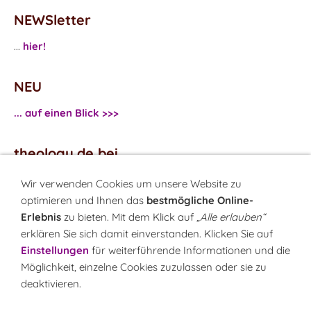
NEWSletter
...
hier!
NEU
... auf einen Blick >>>
theology.de bei
...
Facebook
Wir verwenden Cookies um unsere Website zu
...
Twitter
optimieren und Ihnen das
bestmögliche Online-
Erlebnis
zu bieten. Mit dem Klick auf
„Alle erlauben“
erklären Sie sich damit einverstanden. Klicken Sie auf
Monatsrätsel
Einstellungen
für weiterführende Informationen und die
Rätseln & Gewinnen!
Möglichkeit, einzelne Cookies zuzulassen oder sie zu
deaktivieren.
Seit 18.10.1999