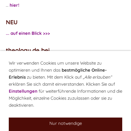
...
hier!
NEU
... auf einen Blick >>>
theology.de bei
...
Facebook
Wir verwenden Cookies um unsere Website zu
...
Twitter
optimieren und Ihnen das
bestmögliche Online-
Erlebnis
zu bieten. Mit dem Klick auf
„Alle erlauben“
erklären Sie sich damit einverstanden. Klicken Sie auf
Monatsrätsel
Einstellungen
für weiterführende Informationen und die
Rätseln & Gewinnen!
Möglichkeit, einzelne Cookies zuzulassen oder sie zu
deaktivieren.
Seit 18.10.1999
Nur notwendige