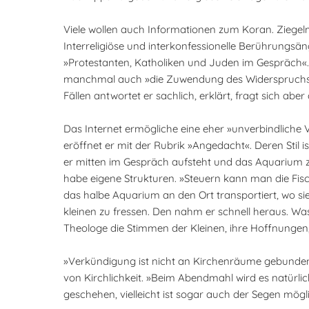
Viele wollen auch Informationen zum Koran. Ziegelme
Interreligiöse und interkonfessionelle Berührungsäng
»Protestanten, Katholiken und Juden im Gespräch«. Re
manchmal auch »die Zuwendung des Widerspruchs«. E
Fällen antwortet er sachlich, erklärt, fragt sich ab
Das Internet ermögliche eine eher »unverbindliche Ver
eröffnet er mit der Rubrik »Angedacht«. Deren Stil is
er mitten im Gespräch aufsteht und das Aquarium ze
habe eigene Strukturen. »Steuern kann man die Fisc
das halbe Aquarium an den Ort transportiert, wo sie
kleinen zu fressen. Den nahm er schnell heraus. Was 
Theologe die Stimmen der Kleinen, ihre Hoffnungen
»Verkündigung ist nicht an Kirchenräume gebunden«
von Kirchlichkeit. »Beim Abendmahl wird es natürli
geschehen, vielleicht ist sogar auch der Segen mögl