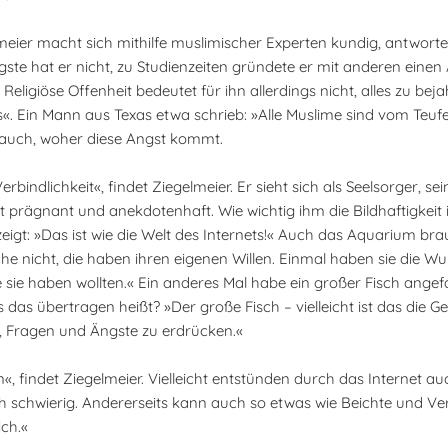
ier macht sich mithilfe muslimischer Experten kundig, antworten w
ste hat er nicht, zu Studienzeiten gründete er mit anderen einen 
ligiöse Offenheit bedeutet für ihn allerdings nicht, alles zu bej
in Mann aus Texas etwa schrieb: »Alle Muslime sind vom Teufel
er auch, woher diese Angst kommt.
bindlichkeit«, findet Ziegelmeier. Er sieht sich als Seelsorger, se
t prägnant und anekdotenhaft. Wie wichtig ihm die Bildhaftigkeit ist
igt: »Das ist wie die Welt des Internets!« Auch das Aquarium bra
he nicht, die haben ihren eigenen Willen. Einmal haben sie die W
 sie haben wollten.« Ein anderes Mal habe ein großer Fisch angef
das übertragen heißt? »Der große Fisch – vielleicht ist das die Ge
, Fragen und Ängste zu erdrücken.«
, findet Ziegelmeier. Vielleicht entstünden durch das Internet 
ch schwierig. Andererseits kann auch so etwas wie Beichte und V
ich.«