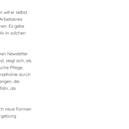
ill er selbst.
Arbeitskreis
ahen. Es gebe
!« In solchen
inen Newsletter
, zeigt sich, als
uche Pflege,
urzelhöhle durch
angen, die
fahr, als
auch neue Formen
ergebung