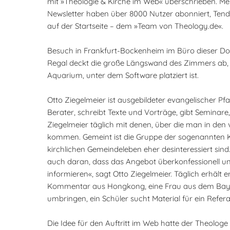
mit »Theologie & Kirche im Web« überschrieben. Meh
Newsletter haben über 8000 Nutzer abonniert, Tende
auf der Startseite – dem »Team von Theology.de«.
Besuch in Frankfurt-Bockenheim im Büro dieser Domän
Regal deckt die große Längswand des Zimmers ab, dar
Aquarium, unter dem Software platziert ist.
Otto Ziegelmeier ist ausgebildeter evangelischer Pfar
Berater, schreibt Texte und Vorträge, gibt Seminare,
Ziegelmeier täglich mit denen, über die man in den 
kommen. Gemeint ist die Gruppe der sogenannten Kir
kirchlichen Gemeindeleben eher desinteressiert sind
auch daran, dass das Angebot überkonfessionell und 
informieren«, sagt Otto Ziegelmeier. Täglich erhält 
Kommentar aus Hongkong, eine Frau aus dem Bayeris
umbringen, ein Schüler sucht Material für ein Ref
Die Idee für den Auftritt im Web hatte der Theologe