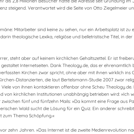
r als 2,8 Millionen Besucher hatte die Adresse seit Gründung im 
nz steigend. Verantwortet wird die Seite von Otto Ziegelmeier un
e: Mitarbeiter sind keine zu sehen, nur ein Arbeitsplatz ist zu 
in theologische Lexika, religiöse und belletristische Titel, in de
rer, steht aber auf keinem kirchlichen Gehaltszettel. Er ist freiber
 gestaltet Internetseiten. Dank Theology.de, das er ehrenamtlich b
verfassten Kirchen zwar spricht, ohne aber mit ihnen wirklich ins
chen-Distanzierten, die laut Bertelsmann-Studie 2007 zwar reli
. Viele von ihnen kontaktieren offenbar ohne Scheu Theology.de. D
von kirchlichen Institutionen unabhängig betrieben wird: »Ich wi
er zwischen fünf und fünfzehn Mails: »Da kommt eine Frage aus Par
chen Wald sucht die Lösung für ein Quiz. Ein anderer schreibt, 
erat zum Thema Schöpfung.«
 vor zehn Jahren. »Das Internet ist die zweite Medienrevolution n