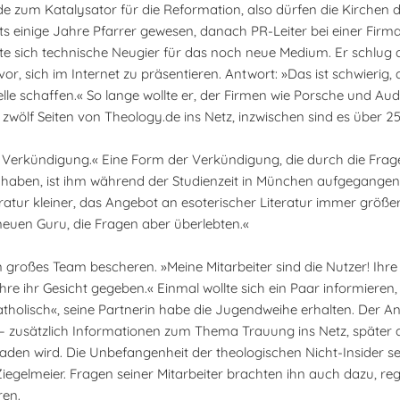
e zum Katalysator für die Reformation, also dürfen die Kirchen 
ts einige Jahre Pfarrer gewesen, danach PR-Leiter bei einer Firma
te sich technische Neugier für das noch neue Medium. Er schlug 
 sich im Internet zu präsentieren. Antwort: »Das ist schwierig, d
telle schaffen.« So lange wollte er, der Firmen wie Porsche und A
ten zwölf Seiten von Theology.de ins Netz, inzwischen sind es über
t Verkündigung.« Eine Form der Verkündigung, die durch die Frag
n haben, ist ihm während der Studienzeit in München aufgegangen.
tur kleiner, das Angebot an esoterischer Literatur immer größer. 
neuen Guru, die Fragen aber überlebten.«
 großes Team bescheren. »Meine Mitarbeiter sind die Nutzer! Ihr
re ihr Gesicht gegeben.« Einmal wollte sich ein Paar informieren, 
 katholisch«, seine Partnerin habe die Jugendweihe erhalten. Der 
t – zusätzlich Informationen zum Thema Trauung ins Netz, später
aden wird. Die Unbefangenheit der theologischen Nicht-Insider sei
iegelmeier. Fragen seiner Mitarbeiter brachten ihn auch dazu, re
ren.