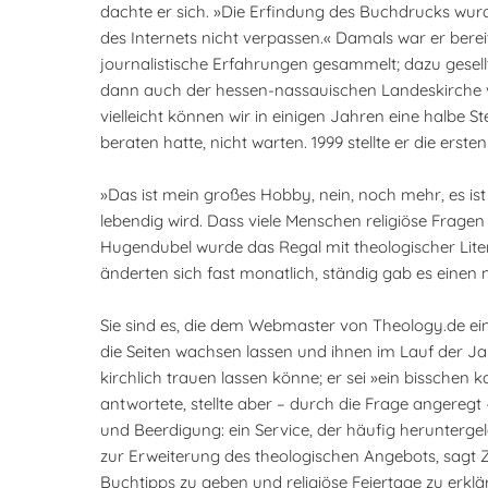
dachte er sich. »Die Erfindung des Buchdrucks wurd
des Internets nicht verpassen.« Damals war er berei
journalistische Erfahrungen gesammelt; dazu gesell
dann auch der hessen-nassauischen Landeskirche vor,
vielleicht können wir in einigen Jahren eine halbe S
beraten hatte, nicht warten. 1999 stellte er die ers
»Das ist mein großes Hobby, nein, noch mehr, es is
lebendig wird. Dass viele Menschen religiöse Frage
Hugendubel wurde das Regal mit theologischer Litera
änderten sich fast monatlich, ständig gab es einen 
Sie sind es, die dem Webmaster von Theology.de ein
die Seiten wachsen lassen und ihnen im Lauf der Jah
kirchlich trauen lassen könne; er sei »ein bisschen
antwortete, stellte aber – durch die Frage angereg
und Beerdigung: ein Service, der häufig heruntergel
zur Erweiterung des theologischen Angebots, sagt Z
Buchtipps zu geben und religiöse Feiertage zu erklä