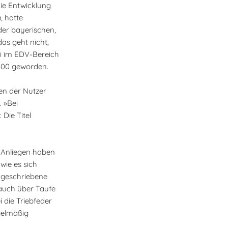
die Entwicklung
, hatte
der bayerischen,
as geht nicht,
udi im EDV-Bereich
 2500 geworden.
en der Nutzer
 »Bei
Die Titel
e Anliegen haben
wie es sich
Angeschriebene
 auch über Taufe
 die Triebfeder
gelmäßig