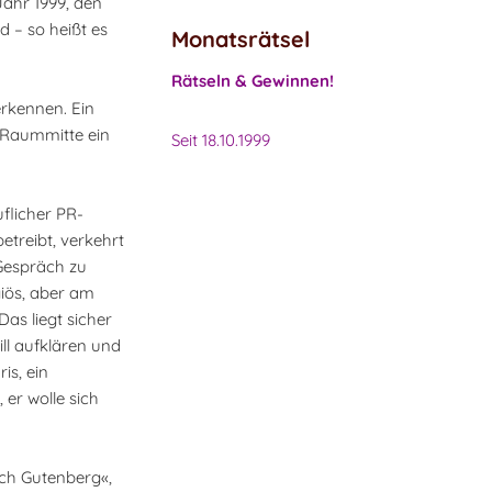
Jahr 1999, den
d – so heißt es
Monatsrätsel
Rätseln & Gewinnen!
erkennen. Ein
r Raummitte ein
Seit 18.10.1999
uflicher PR-
etreibt, verkehrt
 Gespräch zu
giös, aber am
as liegt sicher
ll aufklären und
is, ein
er wolle sich
ach Gutenberg«,