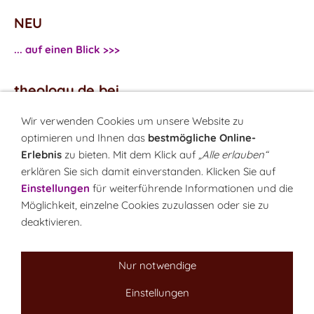
NEU
... auf einen Blick >>>
theology.de bei
...
Facebook
Wir verwenden Cookies um unsere Website zu
...
Twitter
optimieren und Ihnen das
bestmögliche Online-
Erlebnis
zu bieten. Mit dem Klick auf
„Alle erlauben“
erklären Sie sich damit einverstanden. Klicken Sie auf
Monatsrätsel
Einstellungen
für weiterführende Informationen und die
Rätseln & Gewinnen!
Möglichkeit, einzelne Cookies zuzulassen oder sie zu
deaktivieren.
Seit 18.10.1999
Nur notwendige
Einstellungen
Sitemap
NEWSletter
LINK-Hinweis
Disclaimer