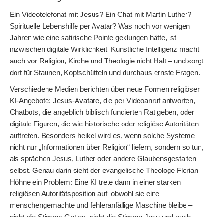
Ein Videotelefonat mit Jesus? Ein Chat mit Martin Luther?
Spirituelle Lebenshilfe per Avatar? Was noch vor wenigen
Jahren wie eine satirische Pointe geklungen hätte, ist
inzwischen digitale Wirklichkeit. Künstliche Intelligenz macht
auch vor Religion, Kirche und Theologie nicht Halt – und sorgt
dort für Staunen, Kopfschütteln und durchaus ernste Fragen.
Verschiedene Medien berichten über neue Formen religiöser
KI-Angebote: Jesus-Avatare, die per Videoanruf antworten,
Chatbots, die angeblich biblisch fundierten Rat geben, oder
digitale Figuren, die wie historische oder religiöse Autoritäten
auftreten. Besonders heikel wird es, wenn solche Systeme
nicht nur „Informationen über Religion“ liefern, sondern so tun,
als sprächen Jesus, Luther oder andere Glaubensgestalten
selbst. Genau darin sieht der evangelische Theologe Florian
Höhne ein Problem: Eine KI trete dann in einer starken
religiösen Autoritätsposition auf, obwohl sie eine
menschengemachte und fehleranfällige Maschine bleibe –
nicht die Stimme Gottes, nicht die Stimme Jesu und auch