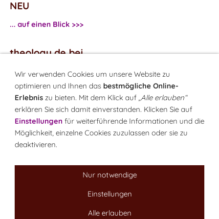
NEU
... auf einen Blick >>>
theology.de bei
...
Facebook
Wir verwenden Cookies um unsere Website zu
...
Twitter
optimieren und Ihnen das
bestmögliche Online-
Erlebnis
zu bieten. Mit dem Klick auf
„Alle erlauben“
erklären Sie sich damit einverstanden. Klicken Sie auf
Monatsrätsel
Einstellungen
für weiterführende Informationen und die
Rätseln & Gewinnen!
Möglichkeit, einzelne Cookies zuzulassen oder sie zu
deaktivieren.
Seit 18.10.1999
Nur notwendige
Einstellungen
Sitemap
NEWSletter
LINK-Hinweis
Disclaimer
Datenschutzerklärung
Über uns
Alle erlauben
Kontakt
Impressum
Cookies