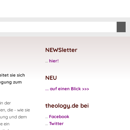
NEWSletter
...
hier!
tet sie sich
NEU
nregung zum
... auf einen Blick >>>
in der
theology.de bei
n, die - wie sie
...
Facebook
igung und dem
...
Twitter
e ein