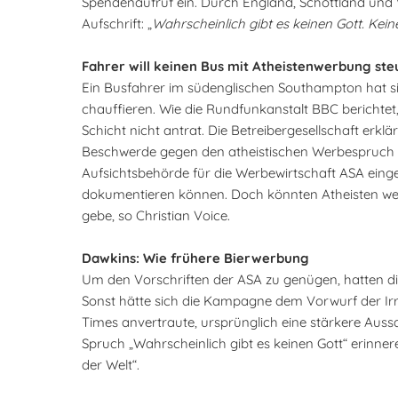
Spendenaufruf ein. Durch England, Schottland und 
Aufschrift: „
Wahrscheinlich gibt es keinen Gott. Kei
Fahrer will keinen Bus mit Atheistenwerbung ste
Ein Busfahrer im südenglischen Southampton hat sich
chauffieren. Wie die Rundfunkanstalt BBC berichtet
Schicht nicht antrat. Die Betreibergesellschaft erkl
Beschwerde gegen den atheistischen Werbespruch hat
Aufsichtsbehörde für die Werbewirtschaft ASA ein
dokumentieren können. Doch könnten Atheisten weni
gebe, so Christian Voice.
Dawkins: Wie frühere Bierwerbung
Um den Vorschriften der ASA zu genügen, hatten d
Sonst hätte sich die Kampagne dem Vorwurf der Irr
Times anvertraute, ursprünglich eine stärkere Auss
Spruch „Wahrscheinlich gibt es keinen Gott“ erinnere
der Welt“.