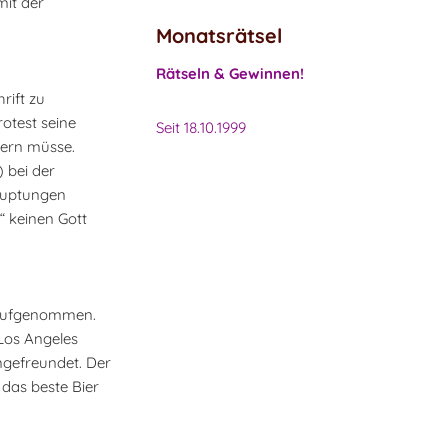
mit der
Monatsrätsel
Rätseln & Gewinnen!
rift zu
otest seine
Seit 18.10.1999
euern müsse.
 bei der
hauptungen
“ keinen Gott
h aufgenommen.
Los Angeles
ngefreundet. Der
 das beste Bier