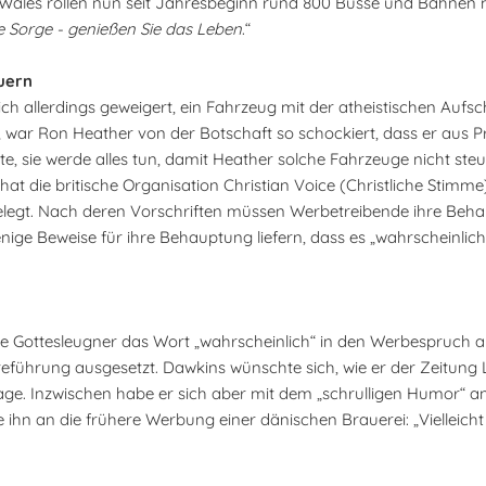
Wales rollen nun seit Jahresbeginn rund 800 Busse und Bahnen 
ne Sorge - genießen Sie das Leben
.“
uern
 allerdings geweigert, ein Fahrzeug mit der atheistischen Aufsch
, war Ron Heather von der Botschaft so schockiert, dass er aus Pr
ärte, sie werde alles tun, damit Heather solche Fahrzeuge nicht st
 die britische Organisation Christian Voice (Christliche Stimme)
gelegt. Nach deren Vorschriften müssen Werbetreibende ihre Be
ge Beweise für ihre Behauptung liefern, dass es „wahrscheinlich
ie Gottesleugner das Wort „wahrscheinlich“ in den Werbespruc
eführung ausgesetzt. Dawkins wünschte sich, wie er der Zeitung 
age. Inzwischen habe er sich aber mit dem „schrulligen Humor“ a
 ihn an die frühere Werbung einer dänischen Brauerei: „Vielleicht