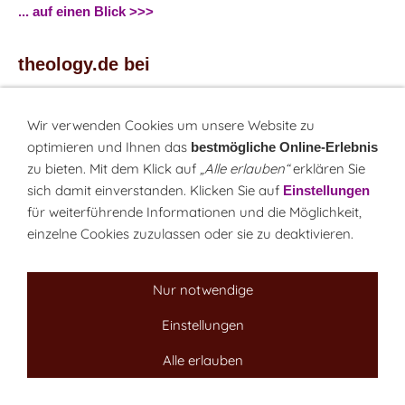
... auf einen Blick >>>
theology.de bei
...
Facebook
...
Twitter
Wir verwenden Cookies um unsere Website zu
optimieren und Ihnen das
bestmögliche Online-Erlebnis
zu bieten. Mit dem Klick auf
„Alle erlauben“
erklären Sie
Monatsrätsel
sich damit einverstanden. Klicken Sie auf
Einstellungen
Rätseln & Gewinnen!
für weiterführende Informationen und die Möglichkeit,
einzelne Cookies zuzulassen oder sie zu deaktivieren.
Seit 18.10.1999
Nur notwendige
Einstellungen
Sitemap
NEWSletter
LINK-Hinweis
Disclaimer
Datenschutzerklärung
Über uns
Alle erlauben
Kontakt
Impressum
Cookies