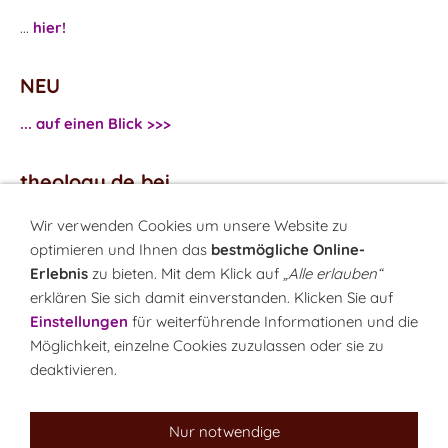
...
hier!
NEU
... auf einen Blick >>>
theology.de bei
...
Facebook
Wir verwenden Cookies um unsere Website zu
...
Twitter
optimieren und Ihnen das
bestmögliche Online-
Erlebnis
zu bieten. Mit dem Klick auf
„Alle erlauben“
erklären Sie sich damit einverstanden. Klicken Sie auf
Monatsrätsel
Einstellungen
für weiterführende Informationen und die
Rätseln & Gewinnen!
Möglichkeit, einzelne Cookies zuzulassen oder sie zu
deaktivieren.
Seit 18.10.1999
Nur notwendige