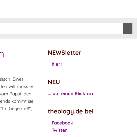
h
NEWSletter
...
hier!
lisch. Eines
NEU
ten will, muss er
... auf einen Blick >>>
 vom Papst, den
Abends kommt sie
"Im Gegenteil!",
theology.de bei
...
Facebook
...
Twitter