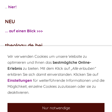
...
hier!
NEU
... auf einen Blick >>>
theology.de bei
...
Facebook
Wir verwenden Cookies um unsere Website zu
...
Twitter
optimieren und Ihnen das
bestmögliche Online-
Erlebnis
zu bieten. Mit dem Klick auf
„Alle erlauben“
erklären Sie sich damit einverstanden. Klicken Sie auf
Monatsrätsel
Einstellungen
für weiterführende Informationen und die
Rätseln & Gewinnen!
Möglichkeit, einzelne Cookies zuzulassen oder sie zu
deaktivieren.
Seit 18.10.1999
Nur notwendige