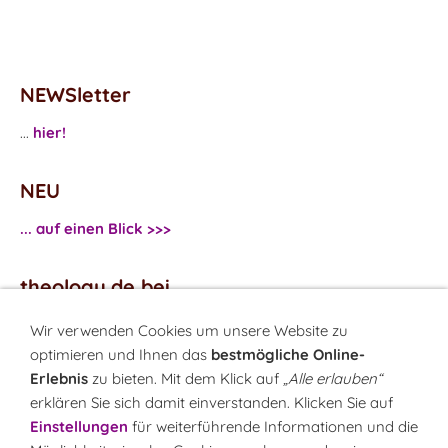
NEWSletter
...
hier!
NEU
... auf einen Blick >>>
theology.de bei
...
Facebook
Wir verwenden Cookies um unsere Website zu
...
Twitter
optimieren und Ihnen das
bestmögliche Online-
Erlebnis
zu bieten. Mit dem Klick auf
„Alle erlauben“
erklären Sie sich damit einverstanden. Klicken Sie auf
Monatsrätsel
Einstellungen
für weiterführende Informationen und die
Rätseln & Gewinnen!