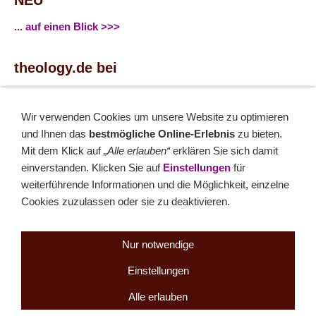
NEU
... auf einen Blick >>>
theology.de bei
...
Facebook
...
Twitter
Wir verwenden Cookies um unsere Website zu optimieren
und Ihnen das
bestmögliche Online-Erlebnis
zu bieten.
Monatsrätsel
Mit dem Klick auf
„Alle erlauben“
erklären Sie sich damit
einverstanden. Klicken Sie auf
Einstellungen
für
Rätseln & Gewinnen!
weiterführende Informationen und die Möglichkeit, einzelne
Cookies zuzulassen oder sie zu deaktivieren.
Seit 18.10.1999
Nur notwendige
Einstellungen
Sitemap
NEWSletter
LINK-Hinweis
Disclaimer
Datenschutzerklärung
Über uns
Alle erlauben
Kontakt
Impressum
Cookies