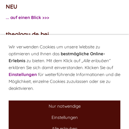
NEU
... auf einen Blick >>>
theology.de bei
...
Facebook
Wir verwenden Cookies um unsere Website zu
...
Twitter
optimieren und Ihnen das
bestmögliche Online-
Erlebnis
zu bieten. Mit dem Klick auf
„Alle erlauben“
erklären Sie sich damit einverstanden. Klicken Sie auf
Monatsrätsel
Einstellungen
für weiterführende Informationen und die
Rätseln & Gewinnen!
Möglichkeit, einzelne Cookies zuzulassen oder sie zu
deaktivieren.
Seit 18.10.1999
Nur notwendige
Einstellungen
Sitemap
NEWSletter
LINK-Hinweis
Disclaimer
Datenschutzerklärung
Über uns
Alle erlauben
Kontakt
Impressum
Cookies